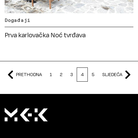
Događaji
Prva karlovačka Noć tvrđava
PRETHODNA
1
2
3
4
5
SLJEDEĆA