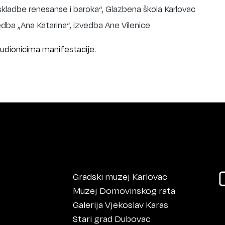
kladbe renesanse i baroka“, Glazbena škola Karlovac
dba „Ana Katarina“, izvedba Ane Vilenice
sudionicima manifestacije:
Gradski muzej Karlovac
Muzej Domovinskog rata
Galerija Vjekoslav Karas
Stari grad Dubovac