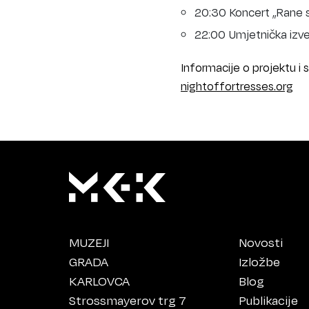
20:30 Koncert „Rane s
22:00 Umjetnička izve
Informacije o projektu i 
nightoffortresses.org
MUZEJI
Novosti
GRADA
Izložbe
KARLOVCA
Blog
Strossmayerov trg 7
Publikacije