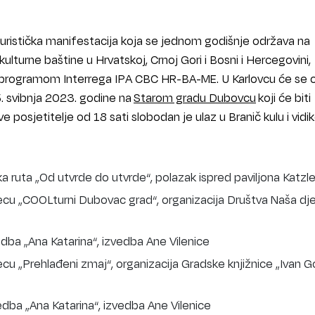
turistička manifestacija koja se jednom godišnje održava na
turne baštine u Hrvatskoj, Crnoj Gori i Bosni i Hercegovini,
rogramom Interrega IPA CBC HR-BA-ME. U Karlovcu će se 
5. svibnja 2023. godine na
Starom gradu Dubovcu
koji će biti
e posjetitelje od 18 sati slobodan je ulaz u Branič kulu i vidi
a ruta „Od utvrde do utvrde“, polazak ispred paviljona Katzle
ecu „COOLturni Dubovac grad“, organizacija Društva Naša dj
dba „Ana Katarina“, izvedba Ane Vilenice
cu „Prehlađeni zmaj“, organizacija Gradske knjižnice „Ivan G
dba „Ana Katarina“, izvedba Ane Vilenice