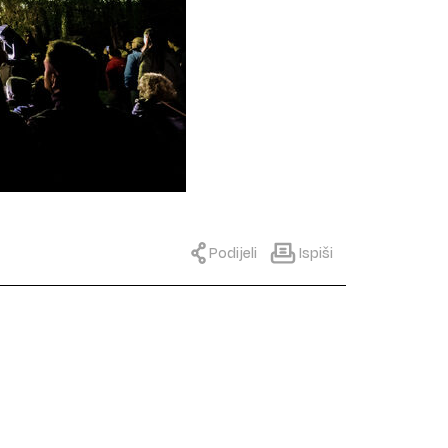
Podijeli
Ispiši