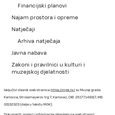
Financijski planovi
Najam prostora i opreme
Natječaji
Arhiva natječaja
Javna nabava
Zakoni i pravilnici u kulturi i
muzejskoj djelatnosti
Isključivi vlasnik web stranica
https://mgk.hr/
su Muzeji grada
Karlovca, Strossmayerov trg 7, Karlovac, OIB: 25177148317, MB:
03132323 (dalje u tekstu MGK).
Dokumenti, podaci i informacije objavljeni na web stranici