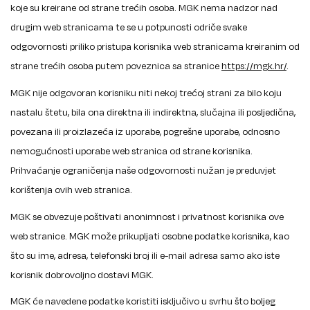
koje su kreirane od strane trećih osoba. MGK nema nadzor nad
drugim web stranicama te se u potpunosti odriče svake
odgovornosti priliko pristupa korisnika web stranicama kreiranim od
strane trećih osoba putem poveznica sa stranice
https://mgk.hr/
.
MGK nije odgovoran korisniku niti nekoj trećoj strani za bilo koju
nastalu štetu, bila ona direktna ili indirektna, slučajna ili posljedična,
povezana ili proizlazeća iz uporabe, pogrešne uporabe, odnosno
nemogućnosti uporabe web stranica od strane korisnika.
Prihvaćanje ograničenja naše odgovornosti nužan je preduvjet
korištenja ovih web stranica.
MGK se obvezuje poštivati anonimnost i privatnost korisnika ove
web stranice. MGK može prikupljati osobne podatke korisnika, kao
što su ime, adresa, telefonski broj ili e-mail adresa samo ako iste
korisnik dobrovoljno dostavi MGK.
MGK će navedene podatke koristiti isključivo u svrhu što boljeg