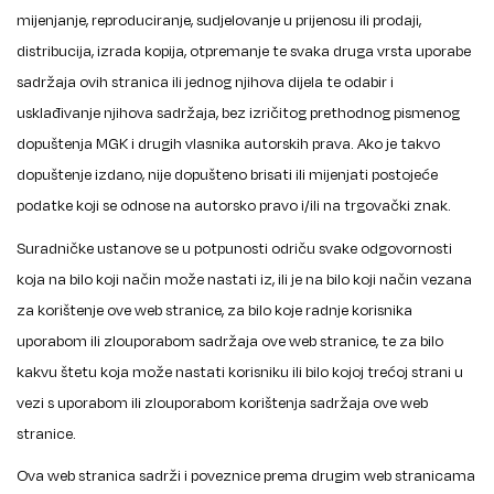
mijenjanje, reproduciranje, sudjelovanje u prijenosu ili prodaji,
distribucija, izrada kopija, otpremanje te svaka druga vrsta uporabe
sadržaja ovih stranica ili jednog njihova dijela te odabir i
usklađivanje njihova sadržaja, bez izričitog prethodnog pismenog
dopuštenja MGK i drugih vlasnika autorskih prava. Ako je takvo
dopuštenje izdano, nije dopušteno brisati ili mijenjati postojeće
podatke koji se odnose na autorsko pravo i/ili na trgovački znak.
Suradničke ustanove se u potpunosti odriču svake odgovornosti
koja na bilo koji način može nastati iz, ili je na bilo koji način vezana
za korištenje ove web stranice, za bilo koje radnje korisnika
uporabom ili zlouporabom sadržaja ove web stranice, te za bilo
kakvu štetu koja može nastati korisniku ili bilo kojoj trećoj strani u
vezi s uporabom ili zlouporabom korištenja sadržaja ove web
stranice.
Ova web stranica sadrži i poveznice prema drugim web stranicama