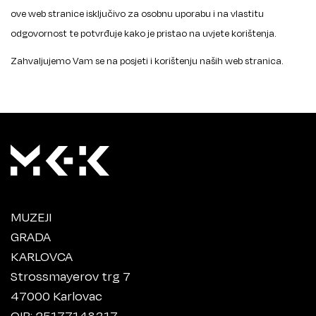
ove web stranice isključivo za osobnu uporabu i na vlastitu
odgovornost te potvrđuje kako je pristao na uvjete korištenja.
Zahvaljujemo Vam se na posjeti i korištenju naših web stranica.
MUZEJI
GRADA
KARLOVCA
Strossmayerov trg 7
47000 Karlovac
OIB: 25177148317