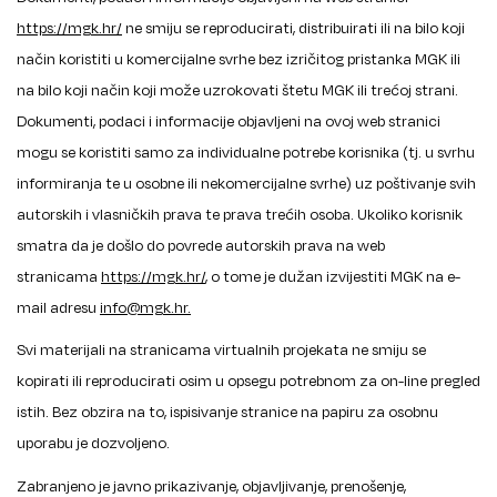
https://mgk.hr/
ne smiju se reproducirati, distribuirati ili na bilo koji
način koristiti u komercijalne svrhe bez izričitog pristanka MGK ili
na bilo koji način koji može uzrokovati štetu MGK ili trećoj strani.
Dokumenti, podaci i informacije objavljeni na ovoj web stranici
mogu se koristiti samo za individualne potrebe korisnika (tj. u svrhu
informiranja te u osobne ili nekomercijalne svrhe) uz poštivanje svih
autorskih i vlasničkih prava te prava trećih osoba. Ukoliko korisnik
smatra da je došlo do povrede autorskih prava na web
stranicama
https://mgk.hr/
, o tome je dužan izvijestiti MGK na e-
mail adresu
info@mgk.hr.
Svi materijali na stranicama virtualnih projekata ne smiju se
kopirati ili reproducirati osim u opsegu potrebnom za on-line pregled
istih. Bez obzira na to, ispisivanje stranice na papiru za osobnu
uporabu je dozvoljeno.
Zabranjeno je javno prikazivanje, objavljivanje, prenošenje,