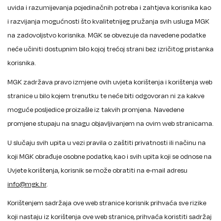
uvida i razumijevanja pojedinačnih potreba i zahtjeva korisnika kao
i razvijanja mogućnosti što kvalitetnijeg pružanja svih usluga MGK
na zadovoljstvo korisnika. MGK se obvezuje da navedene podatke
neće učiniti dostupnim bilo kojoj trećoj strani bez izričitog pristanka
korisnika.
MGK zadržava pravo izmjene ovih uvjeta korištenja i korištenja web
stranice u bilo kojem trenutku te neće biti odgovoran ni za kakve
moguće posljedice proizašle iz takvih promjena. Navedene
promjene stupaju na snagu objavljivanjem na ovim web stranicama.
U slučaju svih upita u vezi pravila o zaštiti privatnosti ili načinu na
koji MGK obrađuje osobne podatke, kao i svih upita koji se odnose na
Uvjete korištenja, korisnik se može obratiti na e-mail adresu
info@mgk.hr
.
Korištenjem sadržaja ove web stranice korisnik prihvaća sve rizike
koji nastaju iz korištenja ove web stranice, prihvaća koristiti sadržaj