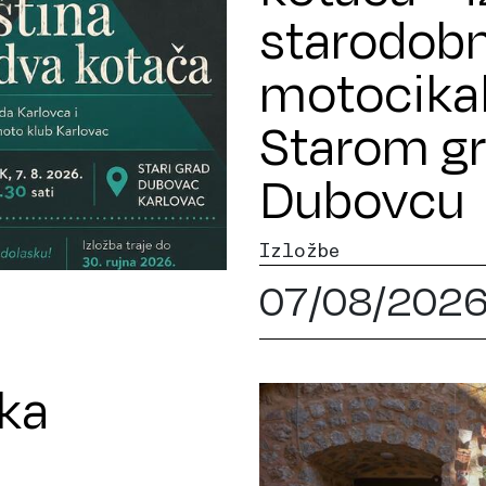
starodob
motocikal
Starom g
Dubovcu
Izložbe
07/08/202
ika