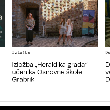
Izložbe
D
Izložba „Heraldika grada“
D
učenika Osnovne škole
v
Grabrik
D