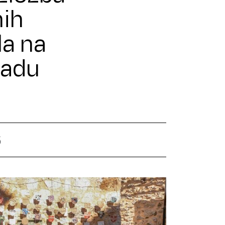
nih
a na
radu
6