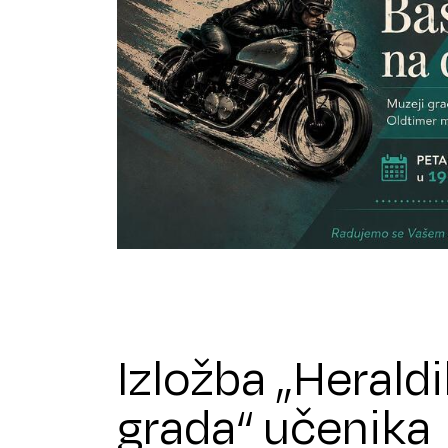
Izložba „Herald
grada“ učenika