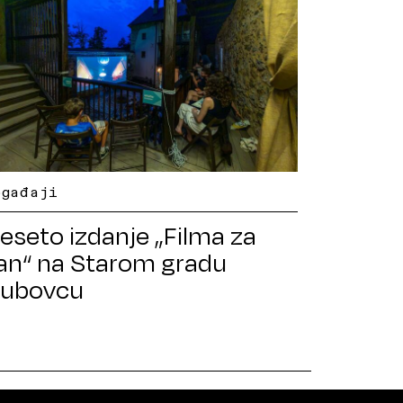
ogađaji
eseto izdanje „Filma za
an“ na Starom gradu
ubovcu