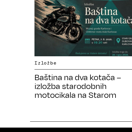
Izložbe
Baština na dva kotača –
izložba starodobnih
motocikala na Starom
gradu Dubovcu