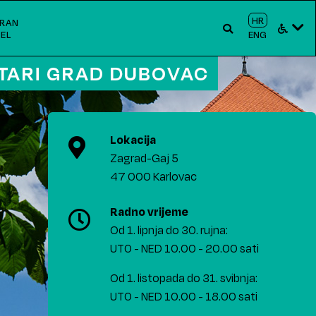
HR
RAN
EL
ENG
Lokacija
Zagrad-Gaj 5
47 000 Karlovac
Radno vrijeme
Od 1. lipnja do 30. rujna:
UT0 - NED 10.00 - 20.00 sati
Od 1. listopada do 31. svibnja:
UT0 - NED 10.00 - 18.00 sati