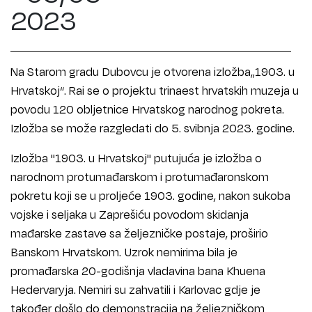
2023
Na Starom gradu Dubovcu je otvorena izložba„1903. u
Hrvatskoj“. Rai se o projektu trinaest hrvatskih muzeja u
povodu 120 obljetnice Hrvatskog narodnog pokreta.
Izložba se može razgledati do 5. svibnja 2023. godine.
Izložba "1903. u Hrvatskoj" putujuća je izložba o
narodnom protumađarskom i protumađaronskom
pokretu koji se u proljeće 1903. godine, nakon sukoba
vojske i seljaka u Zaprešiću povodom skidanja
mađarske zastave sa željezničke postaje, proširio
Banskom Hrvatskom. Uzrok nemirima bila je
promađarska 20-godišnja vladavina bana Khuena
Hedervaryja. Nemiri su zahvatili i Karlovac gdje je
također došlo do demonstracija na željezničkom