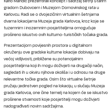
Karlo Mandić prezentirali koncept i sadržaj šetnji Starim
gradom Dubovcem i Muzejom Domovinskog rata u
Karlovcu. Radi se o dvojezičnim virtualnim šetnjama
dvama lokacijama Muzeja grada Karlovca, kroz koje se
tuzemnim i inozemnim posjetiteljima omogućuje
prošireno iskustvo ovih kulturno-turističkih točaka grada.
Prezentacijom povijesnih prostora u digitalnom
okruženju ove gradske kulturne lokacije dobivaju na
većoj vidljivosti, približene su potencijalnim
posjetiteljima koji ih mogu doživjeti na drugačiji način,
sagledati ih u okviru njihova okoliša i u odnosu na druge
relevantne točke grada. Osim što virtualne šetnje
pružaju jedinstven pogled na lokaciju, u slučaju Muzeja
grada Karlovca, one čine temelj na kojem će se iskustvo
proširene stvarnosti koje posjetitelji mogu doživjeti
nadograđivati novim sadržajima.