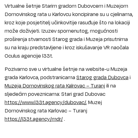
Virtualne šetnje Starim gradom Dubovcem i Muzejom
Domovinskog rata u Karlovcu koncipirane su u cjelinama,
kroz koje posjetitelj učinkovitije rasuđuje što na lokaciji
može doživjeti. Izuzev spomenutog, mogućnosti
proširenja stvarnosti Starog grada i Muzeja prisutnima
su na kraju predstavljene i kroz iskušavanje VR naočala
Oculus agencije l33t.
Pozivamo sve u virtualne šetnje na website-u Muzeja
grada Karlovca, podstranicama
Starog grada Dubovca
i
Muzeja Domovinskog rata Kalrovac – Turanj
ili na
sljedećim poveznicama: Stari grad Dubovac
https://www.l33t.agency/dubovac/
, Muzej
Domovinskog rata Karlovac – Turanj
https://l33t.agency/mdr/
.