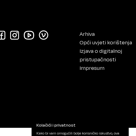
Arhiva
Opći uvjeti korištenja
Izjava o digitalnoj
pristupačnosti
Impresum
Kolačići i privatnost
Kako bi vam omogućili bolje korisničko iskustvo, ova