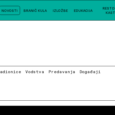
RESTO
NOVOSTI
BRANIČ KULA
IZLOŽBE
EDUKACIJA
KAST
Radionice
Vodstva
Predavanja
Događaji