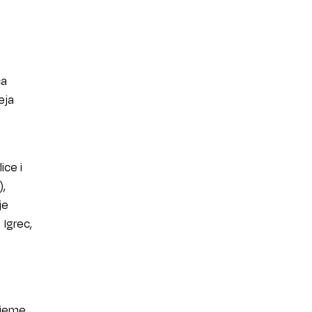
ca
eja
ice i
),
je
 Igrec,
rijeme