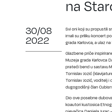
na Sta
30/08
Svi oni koji su propustili 
imali su priliku koncert 
2022
grada Karlovca, a ulaz na
Glazbene priče inspirira
Muzeja grada Karlovca Dan
prateći bend u sastavu Mar
Tomislav Jozić (klavijatu
Tomislav Jozić, voditelj i
dugogodišnji član Cubism
Dio ove posebne dubovačke
koautori kustosica Etnogr
pjevačica Danijela Jurac 