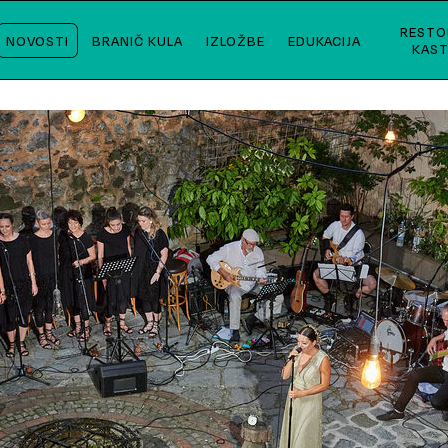
RESTO
NOVOSTI
BRANIČ KULA
IZLOŽBE
EDUKACIJA
KAST