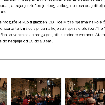
bodan, a trajanje izložbe je zbog velikog interesa posjetitelja
2022.
da moguće je kupiti glazbeni CD Tice Mith s pjesmama koje 
oncertu te knjižicu s pričama koje su inspirirale izložbu „The 
zložba i suvenirnica se mogu posjetiti u radnom vremenu Star
 do nedjelje od 10 do 20 sati.