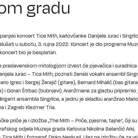
rom gradu
srpanjski koncert Tice Mith, karlovčanke Danijele Jurac i Singrli
poslušati u subotu, 3. rujna 2022. Koncert je dio programa Muz
 koncert bio je besplatan.
ne praslavenskom mitologijom izvest će pjevačica i suradnica
ijela Jurac – Tica Mith, poznati ženski vokalni ansambl Singrl
io Igrec i Sergej Žerajić (gitare), Bernard Mihalić (bas gitara
re) i Goran Štrbac (bubnjevi). Aranžmane za glazbu pripremio 
 dirigent ansambla Singrlice, a jednu je skladbu aranžirao Mario
a i Zagreb Klezmer Tria.
 priče je i izložba „The Mith – Priče, pjesme, tajne“, čiji su
afskog odjela Muzeja grada Karlovca Nikolina Belančić Arki,
– Tica Mith i fotograf Dinko Neskusil. Ulaz na izložbu će za v