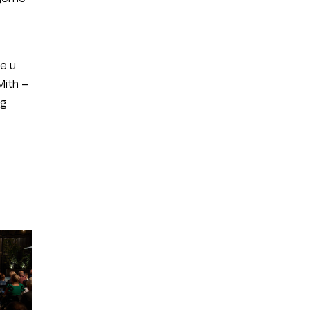
će u
Mith –
og