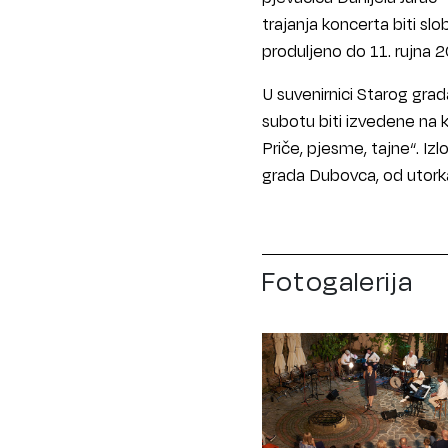
trajanja koncerta biti slo
produljeno do 11. rujna 
U suvenirnici Starog gra
subotu biti izvedene na k
Priče, pjesme, tajne“. I
grada Dubovca, od utorka
Fotogalerija