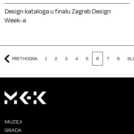
Design kataloga u finalu Zagreb Design
Week-a
PRETHODNA
1
2
3
4
5
6
7
8
SL
MUZEJI
GRADA