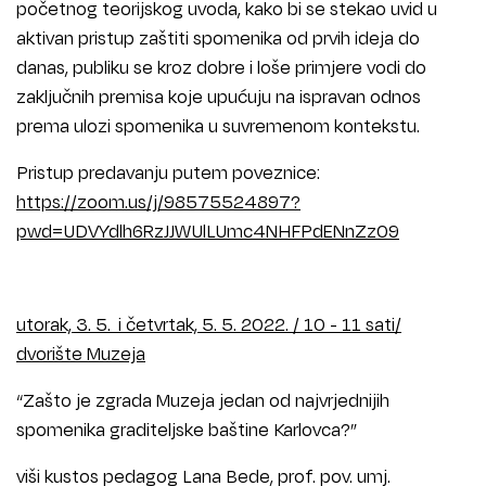
početnog teorijskog uvoda, kako bi se stekao uvid u
aktivan pristup zaštiti spomenika od prvih ideja do
danas, publiku se kroz dobre i loše primjere vodi do
zaključnih premisa koje upućuju na ispravan odnos
prema ulozi spomenika u suvremenom kontekstu.
Pristup predavanju putem poveznice:
https://zoom.us/j/98575524897?
pwd=UDVYdlh6RzJJWUlLUmc4NHFPdENnZz09
utorak, 3. 5. i četvrtak, 5. 5. 2022. / 10 - 11 sati/
dvorište Muzeja
“Zašto je zgrada Muzeja jedan od najvrjednijih
spomenika graditeljske baštine Karlovca?”
viši kustos pedagog Lana Bede, prof. pov. umj.