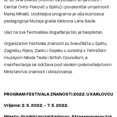
Centar Cvito Fisković u Splitu) i povjesničar umjetnosti
Matej Mihalić. Voditeljica programa je viša kustosica
pedagoginja Muzeja grada Karlovca Lana Bede.
Ulaz na sva festivalska događanja bio je besplatan.
Organizatori Festivala znanosti su Sveučilišta u Splitu,
Zagrebu, Rijeci, Zadru i Osijeku u suradnji s Tehničkim
muzejom Nikola Tesla i British Councilom, a
manifestacija se održava pod visokim pokroviteljstvom
Ministarstva znanosti i obrazovanja.
PROGRAM FESTIVALA ZNANOSTI 2022. U KARLOVCU
Vrijeme: 2. 5. 2022. - 7. 5. 2022.
Mjesto: Gradski muzej Karlovac, Strossmayerov trg