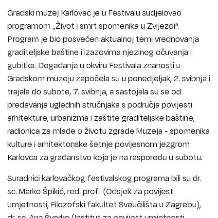
Gradski muzej Karlovac je u Festivalu sudjelovao
programom „Život i smrt spomenika u Zvijezdi“.
Program je bio posvećen aktualnoj temi vrednovanja
graditeljske baštine i izazovima njezinog očuvanja i
gubitka. Događanja u okviru Festivala znanosti u
Gradskom muzeju započela su u ponedjeljak, 2. svibnja i
trajala do subote, 7. svibnja, a sastojala su se od
predavanja uglednih stručnjaka s područja povijesti
arhitekture, urbanizma i zaštite graditeljske baštine,
radionica za mlade o životu zgrade Muzeja - spomenika
kulture i arhitektonske šetnje povijesnom jezgrom
Karlovca za građanstvo koja je na rasporedu u subotu.
Suradnici karlovačkog festivalskog programa bili su dr.
sc. Marko Špikić, red. prof. (Odsjek za povijest
umjetnosti, Filozofski fakultet Sveučilišta u Zagrebu),
dr. sc. Ana Šverko (Institut za povijest umjetnosti -