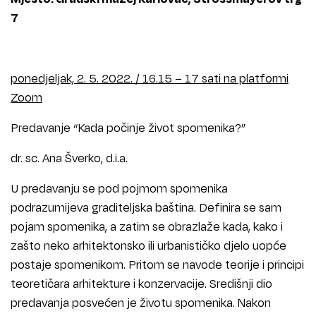
7
ponedjeljak, 2. 5. 2022. / 16.15 – 17 sati na platformi
Zoom
Predavanje “Kada počinje život spomenika?”
dr. sc. Ana Šverko, d.i.a.
U predavanju se pod pojmom spomenika
podrazumijeva graditeljska baština. Definira se sam
pojam spomenika, a zatim se obrazlaže kada, kako i
zašto neko arhitektonsko ili urbanističko djelo uopće
postaje spomenikom. Pritom se navode teorije i principi
teoretičara arhitekture i konzervacije. Središnji dio
predavanja posvećen je životu spomenika. Nakon