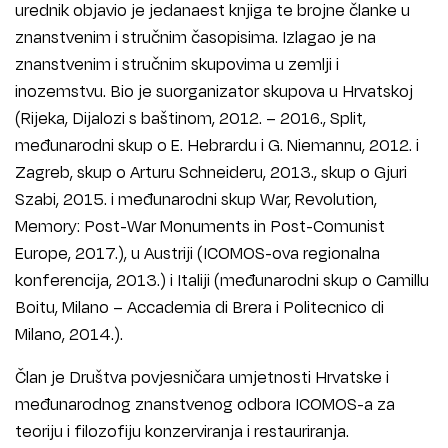
urednik objavio je jedanaest knjiga te brojne članke u
znanstvenim i stručnim časopisima. Izlagao je na
znanstvenim i stručnim skupovima u zemlji i
inozemstvu. Bio je suorganizator skupova u Hrvatskoj
(Rijeka, Dijalozi s baštinom, 2012. – 2016., Split,
međunarodni skup o E. Hebrardu i G. Niemannu, 2012. i
Zagreb, skup o Arturu Schneideru, 2013., skup o Gjuri
Szabi, 2015. i međunarodni skup War, Revolution,
Memory: Post-War Monuments in Post-Comunist
Europe, 2017.), u Austriji (ICOMOS-ova regionalna
konferencija, 2013.) i Italiji (međunarodni skup o Camillu
Boitu, Milano – Accademia di Brera i Politecnico di
Milano, 2014.).
Član je Društva povjesničara umjetnosti Hrvatske i
međunarodnog znanstvenog odbora ICOMOS-a za
teoriju i filozofiju konzerviranja i restauriranja.