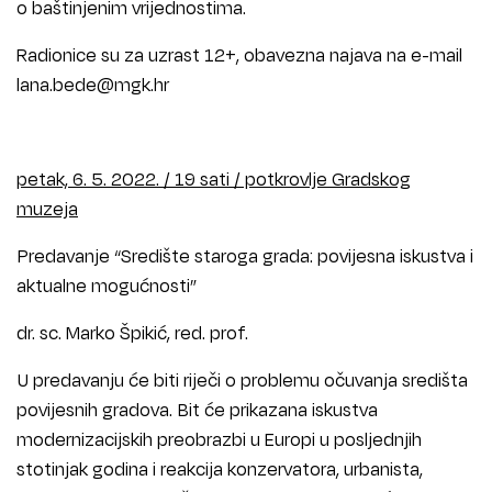
o baštinjenim vrijednostima.
Radionice su za uzrast 12+, obavezna najava na e-mail
lana.bede@mgk.hr
petak, 6. 5. 2022. / 19 sati / potkrovlje Gradskog
muzeja
Predavanje “Središte staroga grada: povijesna iskustva i
aktualne mogućnosti”
dr. sc. Marko Špikić, red. prof.
U predavanju će biti riječi o problemu očuvanja središta
povijesnih gradova. Bit će prikazana iskustva
modernizacijskih preobrazbi u Europi u posljednjih
stotinjak godina i reakcija konzervatora, urbanista,