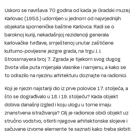
Uskoro se navršava 70 godina od kada je Gradski muzej
Karlovac (1953.) udomljen u jednom od najvrjednijih
objekata spomeničke baštine Karlovca. Radi se o
baroknoj kuriji, nekadašnjoj rezidenciji generala
karlovačke tvrđave, smještenoj unutar zaštićene
kulturno-povijesne jezgre grada, na trgu J. J.
Strossmayera broj 7. Zgrada je tijekom svog dugog
života više puta mijenjala vlasnike i namjenu, a kako se
to odrazilo na njezinu arhitekturu doznajte na radionici.
Koji je njezin najstariji dio iz prve polovice 17. stoljeća, a
što se dograđivalo u 18. i 19. stoljeću? Kada objekt
dobiva današnji izgled i koju ulogu u tome imaju
znanstvena istraživanja? Cilj je radionice obići objekt uz
stručno vodstvo, otkriti njegove arhitektonske slojeve i
sačuvane izvorne elemente te saznati kako treba skrbiti