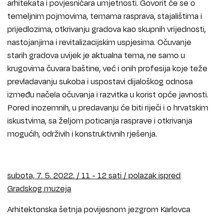
arhitekata i povjesničara umjetnosti. Govorit će se o
temeljnim pojmovima, temama rasprava, stajalištima i
prijedlozima, otkrivanju gradova kao skupnih vrijednosti,
nastojanjima i revitalizacijskim uspjesima. Očuvanje
starih gradova uvijek je aktualna tema, ne samo u
krugovima čuvara baštine, već i onih profesija koje teže
prevladavanju sukoba i uspostavi dijaloškog odnosa
između načela očuvanja i razvitka u korist opće javnosti.
Pored inozemnih, u predavanju će biti riječi i o hrvatskim
iskustvima, sa željom poticanja rasprave i otkrivanja
mogućih, održivih i konstruktivnih rješenja.
subota, 7. 5. 2022. / 11 - 12 sati / polazak ispred
Gradskog muzeja
Arhitektonska šetnja povijesnom jezgrom Karlovca