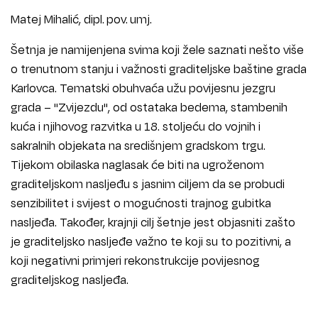
Matej Mihalić, dipl. pov. umj.
Šetnja je namijenjena svima koji žele saznati nešto više
o trenutnom stanju i važnosti graditeljske baštine grada
Karlovca. Tematski obuhvaća užu povijesnu jezgru
grada – "Zvijezdu", od ostataka bedema, stambenih
kuća i njihovog razvitka u 18. stoljeću do vojnih i
sakralnih objekata na središnjem gradskom trgu.
Tijekom obilaska naglasak će biti na ugroženom
graditeljskom nasljeđu s jasnim ciljem da se probudi
senzibilitet i svijest o mogućnosti trajnog gubitka
nasljeđa. Također, krajnji cilj šetnje jest objasniti zašto
je graditeljsko nasljeđe važno te koji su to pozitivni, a
koji negativni primjeri rekonstrukcije povijesnog
graditeljskog nasljeđa.