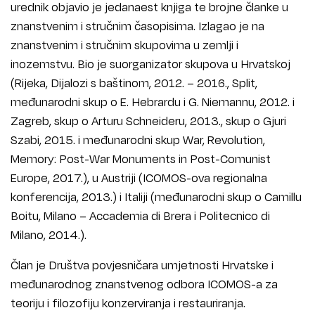
urednik objavio je jedanaest knjiga te brojne članke u
znanstvenim i stručnim časopisima. Izlagao je na
znanstvenim i stručnim skupovima u zemlji i
inozemstvu. Bio je suorganizator skupova u Hrvatskoj
(Rijeka, Dijalozi s baštinom, 2012. – 2016., Split,
međunarodni skup o E. Hebrardu i G. Niemannu, 2012. i
Zagreb, skup o Arturu Schneideru, 2013., skup o Gjuri
Szabi, 2015. i međunarodni skup War, Revolution,
Memory: Post-War Monuments in Post-Comunist
Europe, 2017.), u Austriji (ICOMOS-ova regionalna
konferencija, 2013.) i Italiji (međunarodni skup o Camillu
Boitu, Milano – Accademia di Brera i Politecnico di
Milano, 2014.).
Član je Društva povjesničara umjetnosti Hrvatske i
međunarodnog znanstvenog odbora ICOMOS-a za
teoriju i filozofiju konzerviranja i restauriranja.