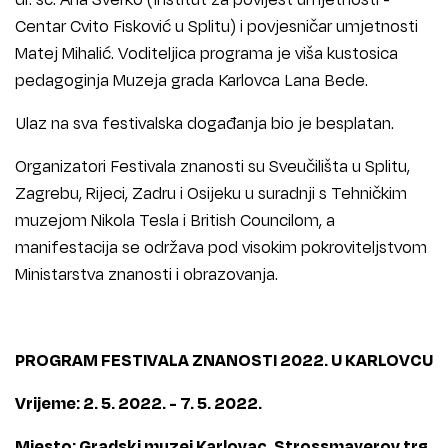
Centar Cvito Fisković u Splitu) i povjesničar umjetnosti
Matej Mihalić. Voditeljica programa je viša kustosica
pedagoginja Muzeja grada Karlovca Lana Bede.
Ulaz na sva festivalska događanja bio je besplatan.
Organizatori Festivala znanosti su Sveučilišta u Splitu,
Zagrebu, Rijeci, Zadru i Osijeku u suradnji s Tehničkim
muzejom Nikola Tesla i British Councilom, a
manifestacija se održava pod visokim pokroviteljstvom
Ministarstva znanosti i obrazovanja.
PROGRAM FESTIVALA ZNANOSTI 2022. U KARLOVCU
Vrijeme: 2. 5. 2022. - 7. 5. 2022.
Mjesto: Gradski muzej Karlovac, Strossmayerov trg