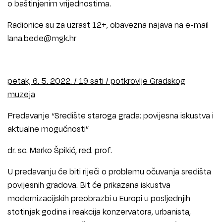
o baštinjenim vrijednostima.
Radionice su za uzrast 12+, obavezna najava na e-mail
lana.bede@mgk.hr
petak, 6. 5. 2022. / 19 sati / potkrovlje Gradskog
muzeja
Predavanje “Središte staroga grada: povijesna iskustva i
aktualne mogućnosti”
dr. sc. Marko Špikić, red. prof.
U predavanju će biti riječi o problemu očuvanja središta
povijesnih gradova. Bit će prikazana iskustva
modernizacijskih preobrazbi u Europi u posljednjih
stotinjak godina i reakcija konzervatora, urbanista,