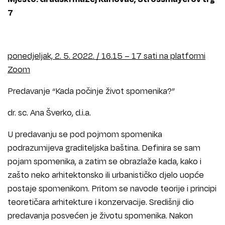
7
ponedjeljak, 2. 5. 2022. / 16.15 – 17 sati na platformi
Zoom
Predavanje “Kada počinje život spomenika?”
dr. sc. Ana Šverko, d.i.a.
U predavanju se pod pojmom spomenika
podrazumijeva graditeljska baština. Definira se sam
pojam spomenika, a zatim se obrazlaže kada, kako i
zašto neko arhitektonsko ili urbanističko djelo uopće
postaje spomenikom. Pritom se navode teorije i principi
teoretičara arhitekture i konzervacije. Središnji dio
predavanja posvećen je životu spomenika. Nakon