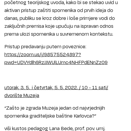
početnog teorijskog uvoda, kako bi se stekao uvid u
aktivan pristup zaštiti spomenika od prvih ideja do
danas, publiku se kroz dobre i loše primjere vodi do
zaključnih premisa koje upućuju na ispravan odnos
prema ulozi spomenika u suvremenom kontekstu.
Pristup predavanju putem poveznice:
https://zoom.us/j/98575524897?
pwd=UDVYdlh6RzJJWUlLUmc4NHFPdENnZz09
utorak, 3. 5. i četvrtak, 5. 5. 2022. / 10 - 11 sati/
dvorište Muzeja
“Zašto je zgrada Muzeja jedan od najvrjednijih
spomenika graditeljske baštine Karlovca?”
viši kustos pedagog Lana Bede, prof. pov. umj.