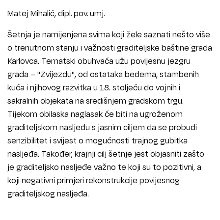
Matej Mihalić, dipl. pov. umj.
Šetnja je namijenjena svima koji žele saznati nešto više
o trenutnom stanju i važnosti graditeljske baštine grada
Karlovca. Tematski obuhvaća užu povijesnu jezgru
grada – "Zvijezdu", od ostataka bedema, stambenih
kuća i njihovog razvitka u 18. stoljeću do vojnih i
sakralnih objekata na središnjem gradskom trgu.
Tijekom obilaska naglasak će biti na ugroženom
graditeljskom nasljeđu s jasnim ciljem da se probudi
senzibilitet i svijest o mogućnosti trajnog gubitka
nasljeđa. Također, krajnji cilj šetnje jest objasniti zašto
je graditeljsko nasljeđe važno te koji su to pozitivni, a
koji negativni primjeri rekonstrukcije povijesnog
graditeljskog nasljeđa.