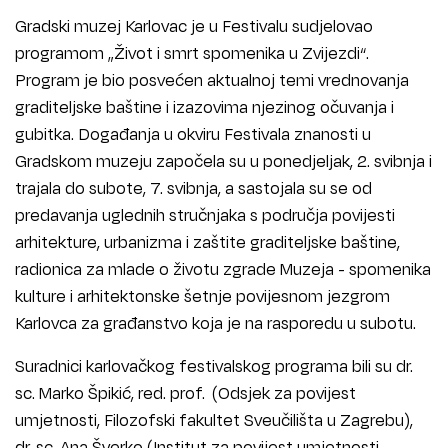
Gradski muzej Karlovac je u Festivalu sudjelovao
programom „Život i smrt spomenika u Zvijezdi“.
Program je bio posvećen aktualnoj temi vrednovanja
graditeljske baštine i izazovima njezinog očuvanja i
gubitka. Događanja u okviru Festivala znanosti u
Gradskom muzeju započela su u ponedjeljak, 2. svibnja i
trajala do subote, 7. svibnja, a sastojala su se od
predavanja uglednih stručnjaka s područja povijesti
arhitekture, urbanizma i zaštite graditeljske baštine,
radionica za mlade o životu zgrade Muzeja - spomenika
kulture i arhitektonske šetnje povijesnom jezgrom
Karlovca za građanstvo koja je na rasporedu u subotu.
Suradnici karlovačkog festivalskog programa bili su dr.
sc. Marko Špikić, red. prof. (Odsjek za povijest
umjetnosti, Filozofski fakultet Sveučilišta u Zagrebu),
dr. sc. Ana Šverko (Institut za povijest umjetnosti -