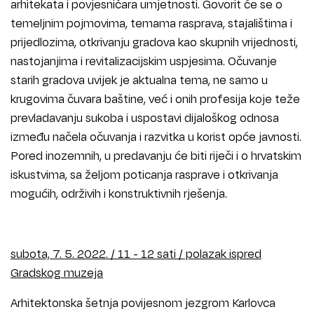
arhitekata i povjesničara umjetnosti. Govorit će se o
temeljnim pojmovima, temama rasprava, stajalištima i
prijedlozima, otkrivanju gradova kao skupnih vrijednosti,
nastojanjima i revitalizacijskim uspjesima. Očuvanje
starih gradova uvijek je aktualna tema, ne samo u
krugovima čuvara baštine, već i onih profesija koje teže
prevladavanju sukoba i uspostavi dijaloškog odnosa
između načela očuvanja i razvitka u korist opće javnosti.
Pored inozemnih, u predavanju će biti riječi i o hrvatskim
iskustvima, sa željom poticanja rasprave i otkrivanja
mogućih, održivih i konstruktivnih rješenja.
subota, 7. 5. 2022. / 11 - 12 sati / polazak ispred
Gradskog muzeja
Arhitektonska šetnja povijesnom jezgrom Karlovca