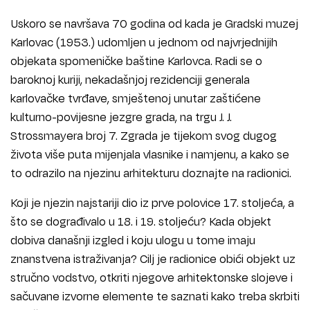
Uskoro se navršava 70 godina od kada je Gradski muzej
Karlovac (1953.) udomljen u jednom od najvrjednijih
objekata spomeničke baštine Karlovca. Radi se o
baroknoj kuriji, nekadašnjoj rezidenciji generala
karlovačke tvrđave, smještenoj unutar zaštićene
kulturno-povijesne jezgre grada, na trgu J. J.
Strossmayera broj 7. Zgrada je tijekom svog dugog
života više puta mijenjala vlasnike i namjenu, a kako se
to odrazilo na njezinu arhitekturu doznajte na radionici.
Koji je njezin najstariji dio iz prve polovice 17. stoljeća, a
što se dograđivalo u 18. i 19. stoljeću? Kada objekt
dobiva današnji izgled i koju ulogu u tome imaju
znanstvena istraživanja? Cilj je radionice obići objekt uz
stručno vodstvo, otkriti njegove arhitektonske slojeve i
sačuvane izvorne elemente te saznati kako treba skrbiti