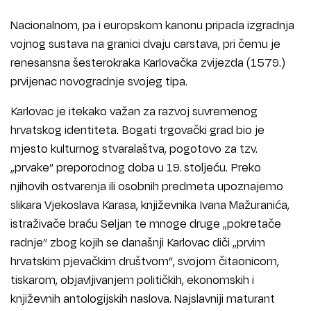
Nacionalnom, pa i europskom kanonu pripada izgradnja
vojnog sustava na granici dvaju carstava, pri čemu je
renesansna šesterokraka Karlovačka zvijezda (1579.)
prvijenac novogradnje svojeg tipa.
Karlovac je itekako važan za razvoj suvremenog
hrvatskog identiteta. Bogati trgovački grad bio je
mjesto kulturnog stvaralaštva, pogotovo za tzv.
„prvake” preporodnog doba u 19. stoljeću. Preko
njihovih ostvarenja ili osobnih predmeta upoznajemo
slikara Vjekoslava Karasa, književnika Ivana Mažuranića,
istraživače braću Seljan te mnoge druge „pokretače
radnje” zbog kojih se današnji Karlovac diči „prvim
hrvatskim pjevačkim društvom”, svojom čitaonicom,
tiskarom, objavljivanjem političkih, ekonomskih i
književnih antologijskih naslova. Najslavniji maturant