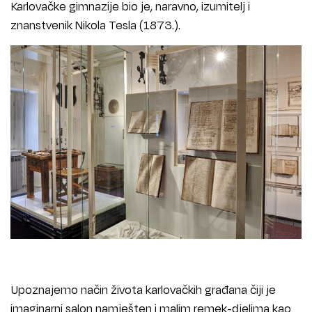
Karlovačke gimnazije bio je, naravno, izumitelj i
znanstvenik Nikola Tesla (1873.).
Upoznajemo način života karlovačkih građana čiji je
imaginarni salon namješten i malim remek-djelima kao