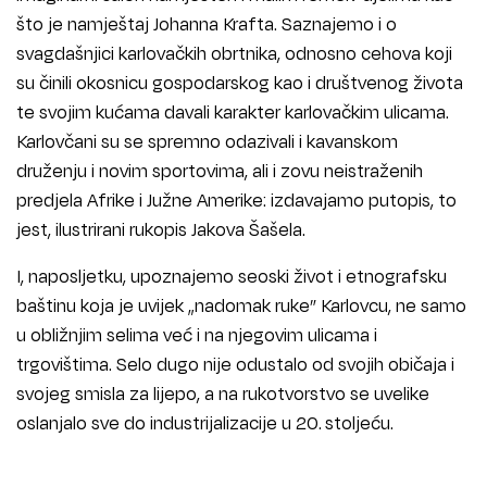
što je namještaj Johanna Krafta. Saznajemo i o
svagdašnjici karlovačkih obrtnika, odnosno cehova koji
su činili okosnicu gospodarskog kao i društvenog života
te svojim kućama davali karakter karlovačkim ulicama.
Karlovčani su se spremno odazivali i kavanskom
druženju i novim sportovima, ali i zovu neistraženih
predjela Afrike i Južne Amerike: izdavajamo putopis, to
jest, ilustrirani rukopis Jakova Šašela.
I, naposljetku, upoznajemo seoski život i etnografsku
baštinu koja je uvijek „nadomak ruke” Karlovcu, ne samo
u obližnjim selima već i na njegovim ulicama i
trgovištima. Selo dugo nije odustalo od svojih običaja i
svojeg smisla za lijepo, a na rukotvorstvo se uvelike
oslanjalo sve do industrijalizacije u 20. stoljeću.