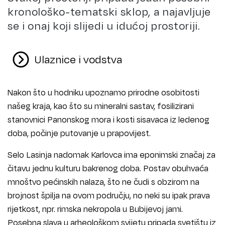
kronološko-tematski sklop, a najavljuje
se i onaj koji slijedi u idućoj prostoriji.
Ulaznice i vodstva
Nakon što u hodniku upoznamo prirodne osobitosti
našeg kraja, kao što su mineralni sastav, fosilizirani
stanovnici Panonskog mora i kosti sisavaca iz ledenog
doba, počinje putovanje u prapovijest.
Selo Lasinja nadomak Karlovca ima eponimski značaj za
čitavu jednu kulturu bakrenog doba. Postav obuhvaća
mnoštvo pećinskih nalaza, što ne čudi s obzirom na
brojnost špilja na ovom području, no neki su ipak prava
rijetkost, npr. rimska nekropola u Bubijevoj jami.
Posebna slava u arheološkom svijetu pripada svetištu iz