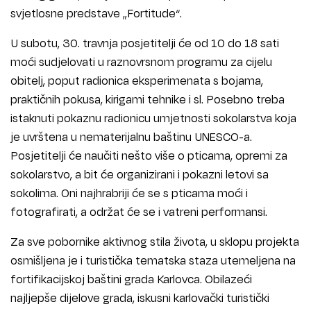
svjetlosne predstave „Fortitude“.
U subotu, 30. travnja posjetitelji će od 10 do 18 sati
moći sudjelovati u raznovrsnom programu za cijelu
obitelj, poput radionica eksperimenata s bojama,
praktičnih pokusa, kirigami tehnike i sl. Posebno treba
istaknuti pokaznu radionicu umjetnosti sokolarstva koja
je uvrštena u nematerijalnu baštinu UNESCO-a.
Posjetitelji će naučiti nešto više o pticama, opremi za
sokolarstvo, a bit će organizirani i pokazni letovi sa
sokolima. Oni najhrabriji će se s pticama moći i
fotografirati, a održat će se i vatreni performansi.
Za sve pobornike aktivnog stila života, u sklopu projekta
osmišljena je i turistička tematska staza utemeljena na
fortifikacijskoj baštini grada Karlovca. Obilazeći
najljepše dijelove grada, iskusni karlovački turistički