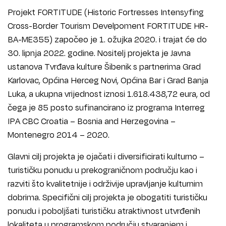
Projekt FORTITUDE (Historic Fortresses Intensyfing
Cross-Border Tourism Develpoment FORTITUDE HR-
BA-ME355) započeo je 1. ožujka 2020. i trajat će do
30. lipnja 2022. godine. Nositelj projekta je Javna
ustanova Tvrđava kulture Šibenik s partnerima Grad
Karlovac, Općina Herceg Novi, Općina Bar i Grad Banja
Luka, a ukupna vrijednost iznosi 1.618.438,72 eura, od
čega je 85 posto sufinancirano iz programa Interreg
IPA CBC Croatia – Bosnia and Herzegovina –
Montenegro 2014 – 2020.
Glavni cilj projekta je ojačati i diversificirati kulturno –
turističku ponudu u prekograničnom području kao i
razviti što kvalitetnije i održivije upravljanje kulturnim
dobrima. Specifični cilj projekta je obogatiti turističku
ponudu i poboljšati turističku atraktivnost utvrđenih
lokaliteta u programskom području stvaranjem i