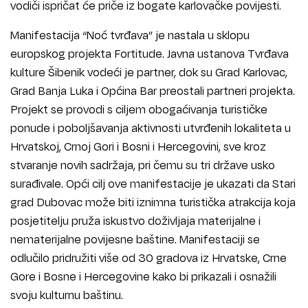
vodiči ispričat će priče iz bogate karlovačke povijesti.
Manifestacija “Noć tvrđava” je nastala u sklopu
europskog projekta Fortitude. Javna ustanova Tvrđava
kulture Šibenik vodeći je partner, dok su Grad Karlovac,
Grad Banja Luka i Općina Bar preostali partneri projekta.
Projekt se provodi s ciljem obogaćivanja turističke
ponude i poboljšavanja aktivnosti utvrđenih lokaliteta u
Hrvatskoj, Crnoj Gori i Bosni i Hercegovini, sve kroz
stvaranje novih sadržaja, pri čemu su tri države usko
surađivale. Opći cilj ove manifestacije je ukazati da Stari
grad Dubovac može biti iznimna turistička atrakcija koja
posjetitelju pruža iskustvo doživljaja materijalne i
nematerijalne povijesne baštine. Manifestaciji se
odlučilo pridružiti više od 30 gradova iz Hrvatske, Crne
Gore i Bosne i Hercegovine kako bi prikazali i osnažili
svoju kulturnu baštinu.