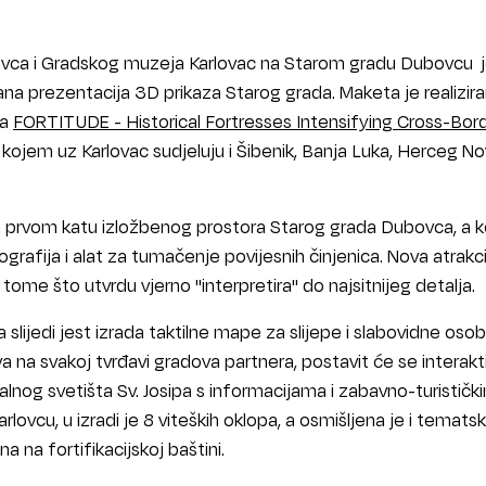
lovca i Gradskog muzeja Karlovac na Starom gradu Dubovcu j
žana prezentacija 3D prikaza Starog grada. Maketa je realizir
ta
FORTITUDE - Historical Fortresses Intensifying Cross-Bor
kojem uz Karlovac sudjeluju i Šibenik, Banja Luka, Herceg Nov
 prvom katu izložbenog prostora Starog grada Dubovca, a ko
ografija i alat za tumačenje povijesnih činjenica. Nova atrakci
 tome što utvrdu vjerno "interpretira" do najsitnijeg detalja.
 slijedi jest izrada taktilne mape za slijepe i slabovidne oso
 na svakoj tvrđavi gradova partnera, postavit će se interakti
nalnog svetišta Sv. Josipa s informacijama i zabavno-turističk
lovcu, u izradi je 8 viteških oklopa, a osmišljena je i temats
a na fortifikacijskoj baštini.