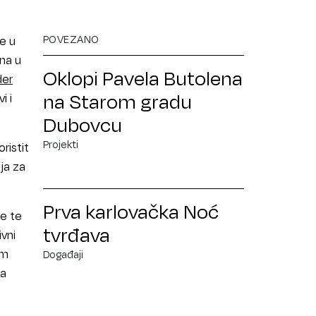
POVEZANO
e u
ana u
Oklopi Pavela Butolena
der
na Starom gradu
i i
Dubovcu
Projekti
ristit
ja za
Prva karlovačka Noć
be te
tvrđava
vni
im
Događaji
ka