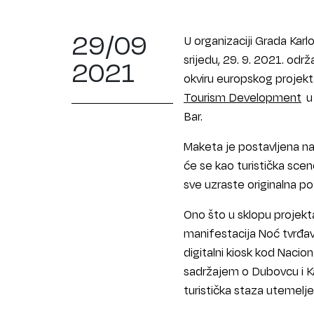
29/09
U organizaciji Grada Kar
srijedu, 29. 9. 2021. odr
2021
okviru europskog projek
Tourism Development
u 
Bar.
Maketa je postavljena na
će se kao turistička scen
sve uzraste originalna po
Ono što u sklopu projekta
manifestacija Noć tvrđava
digitalni kiosk kod Nacio
sadržajem o Dubovcu i Kar
turistička staza utemeljen