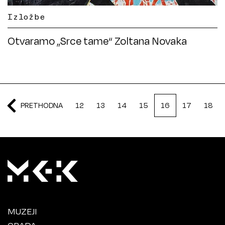
Izložbe
Otvaramo „Srce tame“ Zoltana Novaka
PRETHODNA
12
13
14
15
16
17
18
MUZEJI
GRADA