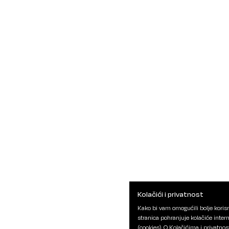
Kolačići i privatnost
Kako bi vam omogućili bolje korisn
stranica pohranjuje kolačiće inter
(cookies).
O Kolačićima i privatnos