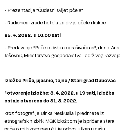
- Prezentacija "Čudesni svijet pčela"
- Radionica izrade hotela za divlje pčele i kukce
25. 4. 2022. u 10.00 sati
- Predavanje "Priče o divljim oprašivačima", dr. sc. Ana
Ješovnik, Ministarstvo gospodarstva i održivog razvoja
Izložba Priče, pjesme, tajne / Stari grad Dubovac
*otvorenje izložbe: 8. 4. 2022. u 19 sati, izložba
ostaje otvorena do 31. 8. 2022.
Kroz fotografije Dinka Neskusila i predmete iz
etnografskih zbirki MGK izložbom je ispričana stara
priča o mitskom paru čiji je odnos utkan u našu