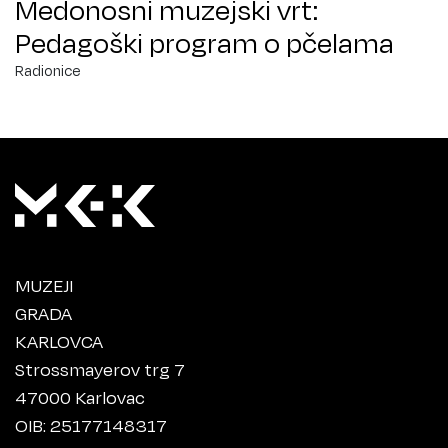
Medonosni muzejski vrt:
Pedagoški program o pčelama
Radionice
MUZEJI
GRADA
KARLOVCA
Strossmayerov trg 7
47000 Karlovac
OIB: 25177148317