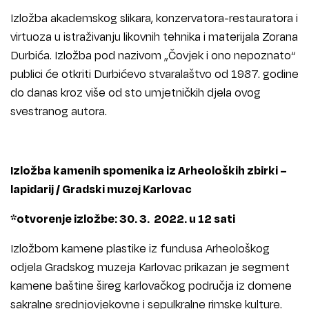
Izložba akademskog slikara, konzervatora-restauratora i
virtuoza u istraživanju likovnih tehnika i materijala Zorana
Durbića. Izložba pod nazivom „Čovjek i ono nepoznato“
publici će otkriti Durbićevo stvaralaštvo od 1987. godine
do danas kroz više od sto umjetničkih djela ovog
svestranog autora.
I
zložba kamenih spomenika iz Arheoloških zbirki –
lapidarij
/ Gradski muzej Karlovac
*otvorenje izložbe: 30. 3. 2022. u 12 sati
Izložbom kamene plastike iz fundusa Arheološkog
odjela Gradskog muzeja Karlovac prikazan je segment
kamene baštine šireg karlovačkog područja iz domene
sakralne srednjovjekovne i sepulkralne rimske kulture.