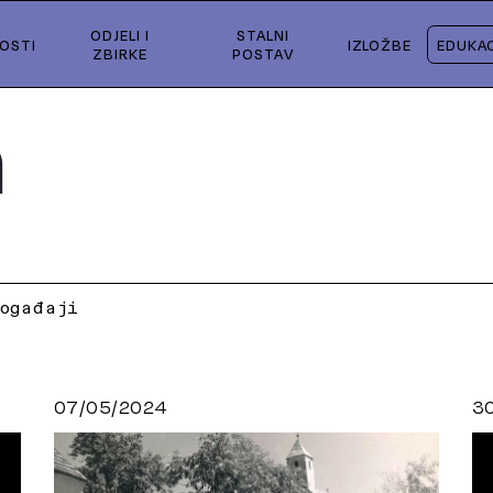
ODJELI I
STALNI
OSTI
IZLOŽBE
EDUKAC
ZBIRKE
POSTAV
a
ogađaji
07/05/2024
3