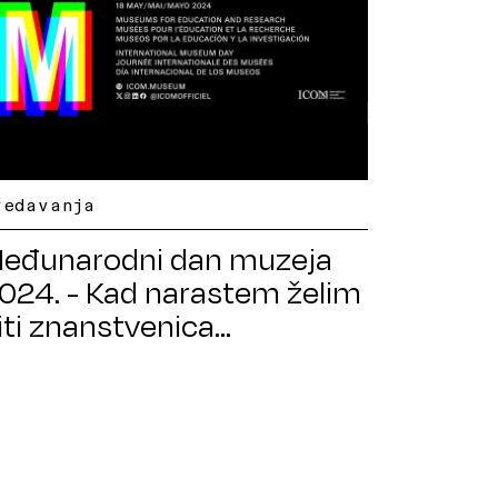
redavanja
eđunarodni dan muzeja
024. - Kad narastem želim
iti znanstvenica...