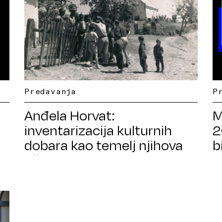
Predavanja
P
Anđela Horvat:
M
inventarizacija kulturnih
2
dobara kao temelj njihova
b
očuvanja