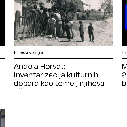
Predavanja
P
Anđela Horvat:
M
inventarizacija kulturnih
2
dobara kao temelj njihova
b
očuvanja