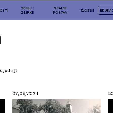
ODJELI I
STALNI
OSTI
IZLOŽBE
EDUKAC
ZBIRKE
POSTAV
a
ogađaji
07/05/2024
3