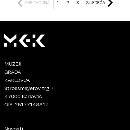
PRETHODNA
1
2
3
SLJEDEĆA
MUZEJI
GRADA
KARLOVCA
Strossmayerov trg 7
47000 Karlovac
OIB: 25177148317
Novosti