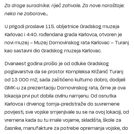
Za drage suradnike: riječ zahvale. Za nove naraštaje:
neka ne zaborave...
U prigodi proslave 115. obljetnice Gradskog muzeja
Karlovac i 440. rođendana grada Karlovca, otvoren je
novi muzej – Muzej Domovinskog rata Karlovac – Turanj
kao sastavni dio Gradskog muzeja Karlovac.
Dvanaest godina prošlo je od odluke Gradskog
poglavarstva da se prostor Kompleksa Križanić Turanj
od 13 000 m2, sada zaštićeno kulturno dobro, dodijeli
GMK-u za prezentaciju Domovinskog rata, čime je ova
lokacija prvi put dobila civilnu namjenu. Od osnutka
Karlovca i drvenog tornja-predstraže do suvremene
povijesti, sve vojske smjenjivale su se na ovoj lokaciji, od
vremena kada su tu imale vojarne, skladišta, škole za
časnike, manufakture za potrebe opremanja vojske, do