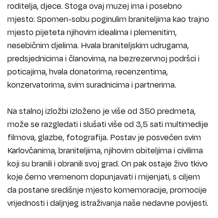
roditelja, djece. Stoga ovaj muzej ima i posebno
mjesto: Spomen-sobu poginulim braniteljima kao trajno
mjesto pijeteta njihovim idealima i plemenitim,
nesebičnim djelima. Hvala braniteljskim udrugama,
predsjednicima i članovima, na bezrezervnoj podršci i
poticajima, hvala donatorima, recenzentima,
konzervatorima, svim suradnicima i partnerima.
Na stalnoj izložbi izloženo je više od 350 predmeta,
može se razgledati i slušati više od 3,5 sati multimedije
filmova, glazbe, fotografija. Postav je posvećen svim
Karlovčanima, braniteljima, njihovim obiteljima i civilima
koji su branili i obranili svoj grad. On pak ostaje živo tkivo
koje ćemo vremenom dopunjavati i mijenjati, s ciljem
da postane središnje mjesto komemoracije, promocije
vrijednosti i daljnjeg istraživanja naše nedavne povijesti.