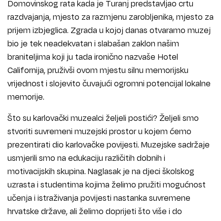
Domovinskog rata kada je Turanj predstavljao crtu
razdvajanja, mjesto za razmjenu zarobljenika, mjesto za
prijem izbjeglica. Zgrada u kojoj danas otvaramo muzej
bio je tek neadekvatan i slabašan zaklon našim
braniteljima koji ju tada ironično nazvaše Hotel
Californija, pruživši ovom mjestu silnu memorijsku
vrijednost i slojevito čuvajući ogromni potencijal lokalne
memorije.
Što su karlovački muzealci željeli postići? Željeli smo
stvoriti suvremeni muzejski prostor u kojem ćemo
prezentirati dio karlovačke povijesti. Muzejske sadržaje
usmjerili smo na edukaciju različitih dobnih i
motivacijskih skupina. Naglasak je na djeci školskog
uzrasta i studentima kojima želimo pružiti mogućnost
učenja i istraživanja povijesti nastanka suvremene
hrvatske države, ali želimo doprijeti što više i do