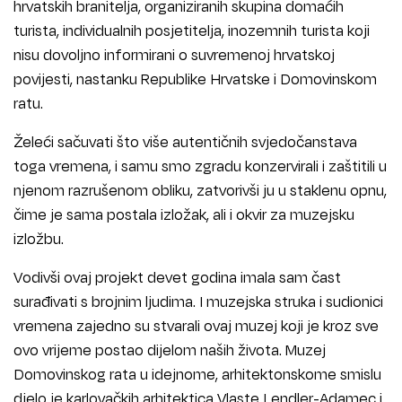
hrvatskih branitelja, organiziranih skupina domaćih
turista, individualnih posjetitelja, inozemnih turista koji
nisu dovoljno informirani o suvremenoj hrvatskoj
povijesti, nastanku Republike Hrvatske i Domovinskom
ratu.
Želeći sačuvati što više autentičnih svjedočanstava
toga vremena, i samu smo zgradu konzervirali i zaštitili u
njenom razrušenom obliku, zatvorivši ju u staklenu opnu,
čime je sama postala izložak, ali i okvir za muzejsku
izložbu.
Vodivši ovaj projekt devet godina imala sam čast
surađivati s brojnim ljudima. I muzejska struka i sudionici
vremena zajedno su stvarali ovaj muzej koji je kroz sve
ovo vrijeme postao dijelom naših života. Muzej
Domovinskog rata u idejnome, arhitektonskome smislu
djelo je karlovačkih arhitektica Vlaste Lendler-Adamec i