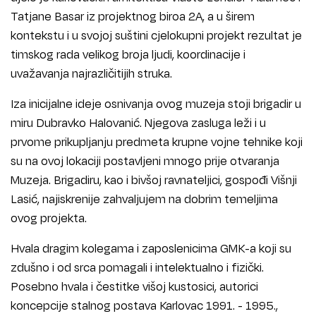
Tatjane Basar iz projektnog biroa 2A, a u širem
kontekstu i u svojoj suštini cjelokupni projekt rezultat je
timskog rada velikog broja ljudi, koordinacije i
uvažavanja najrazličitijih struka.
Iza inicijalne ideje osnivanja ovog muzeja stoji brigadir u
miru Dubravko Halovanić. Njegova zasluga leži i u
prvome prikupljanju predmeta krupne vojne tehnike koji
su na ovoj lokaciji postavljeni mnogo prije otvaranja
Muzeja. Brigadiru, kao i bivšoj ravnateljici, gospođi Višnji
Lasić, najiskrenije zahvaljujem na dobrim temeljima
ovog projekta.
Hvala dragim kolegama i zaposlenicima GMK-a koji su
zdušno i od srca pomagali i intelektualno i fizički.
Posebno hvala i čestitke višoj kustosici, autorici
koncepcije stalnog postava Karlovac 1991. - 1995.,