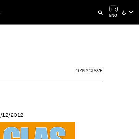
HR
I
ENG
OZNAČI SVE
/12/2012