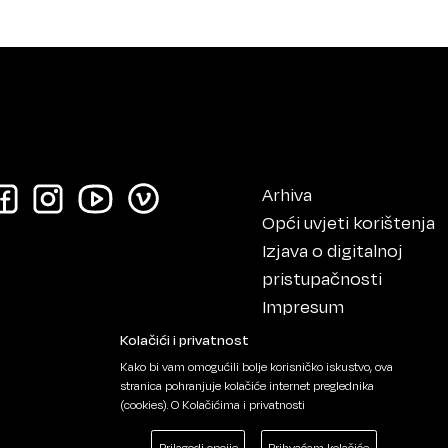
Arhiva
Opći uvjeti korištenja
Izjava o digitalnoj
pristupačnosti
Impresum
Kolačići i privatnost
Kako bi vam omogućili bolje korisničko iskustvo, ova
stranica pohranjuje kolačiće internet preglednika
(cookies).
O Kolačićima i privatnosti
Prilagodi opcije
Prihvaćam kolačiće