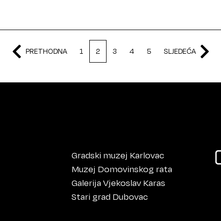
PRETHODNA
1
2
3
4
5
SLJEDEĆA
Gradski muzej Karlovac
Muzej Domovinskog rata
Galerija Vjekoslav Karas
Stari grad Dubovac