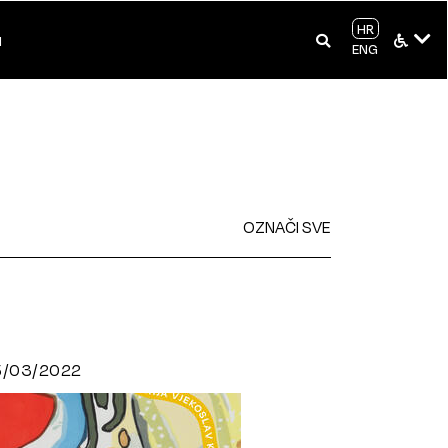
HR
I
ENG
OZNAČI SVE
5/03/2022