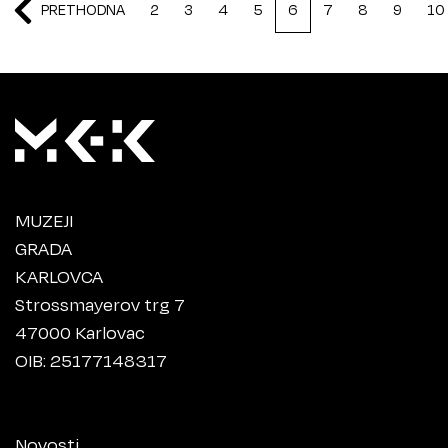
PRETHODNA
2
3
4
5
6
7
8
9
10
MUZEJI
GRADA
KARLOVCA
Strossmayerov trg 7
47000 Karlovac
OIB: 25177148317
Novosti