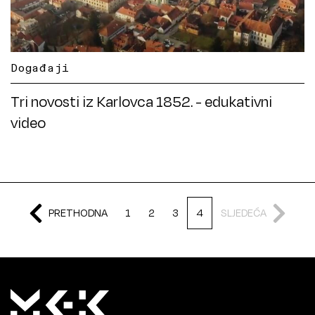
Događaji
Tri novosti iz Karlovca 1852. - edukativni
video
PRETHODNA
1
2
3
4
SLJEDEĆA