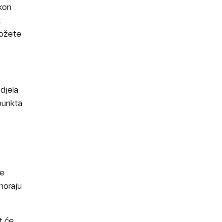
kon
t
možete
djela
punkta
ne
 moraju
t će