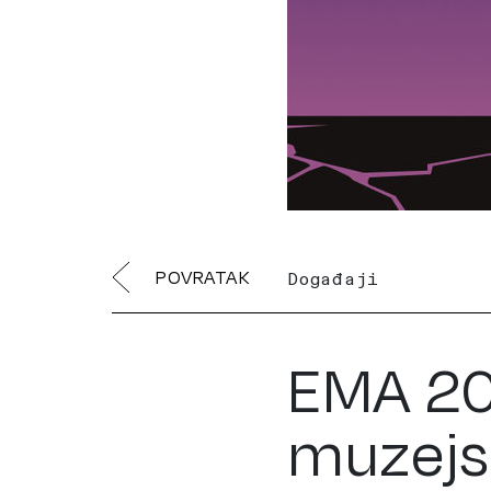
POVRATAK
Događaji
EMA 202
muzejsk