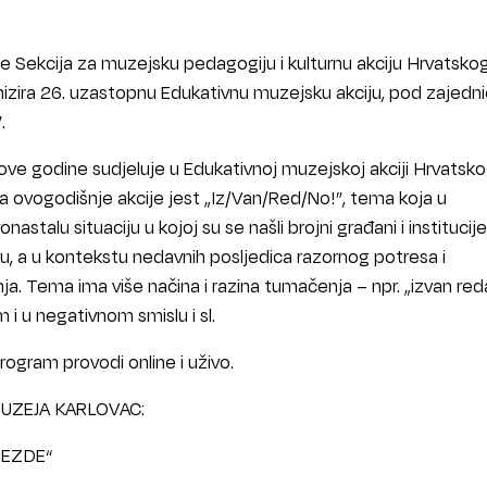
ne Sekcija za muzejsku pedagogiju i kulturnu akciju Hrvatsko
izira 26. uzastopnu Edukativnu muzejsku akciju, pod zajed
.
 ove godine sudjeluje u Edukativnoj muzejskoj akciji Hrvatsk
 ovogodišnje akcije jest „Iz/Van/Red/No!”, tema koja u
nastalu situaciju u kojoj su se našli brojni građani i institucij
etu, a u kontekstu nedavnih posljedica razornog potresa i
a. Tema ima više načina i razina tumačenja – npr. „izvan red
 i u negativnom smislu i sl.
ogram provodi online i uživo.
ZEJA KARLOVAC:
JEZDE“