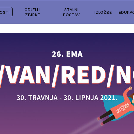
ODJELI I
STALNI
OSTI
IZLOŽBE
EDUKAC
ZBIRKE
POSTAV