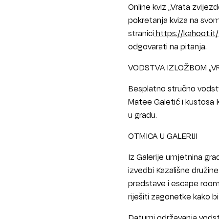
Online kviz „Vrata zvije
pokretanja kviza na svom 
stranici
https://kahoot.it
odgovarati na pitanja.
VODSTVA IZLOŽBOM „VR
Besplatno stručno vodstv
Matee Galetić i kustosa 
u gradu.
OTMICA U GALERIJI
Iz Galerije umjetnina gra
izvedbi Kazališne družine
predstave i escape room-a 
riješiti zagonetke kako b
Datumi održavanja vodstav