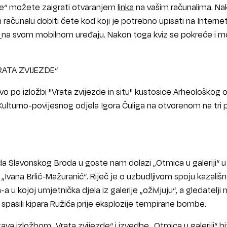
zde“ možete zaigrati otvaranjem
linka
na vašim računalima. Na
računalu dobiti ćete kod koji je potrebno upisati na Interne
/
na svom mobilnom uređaju. Nakon toga kviz se pokreće i 
ATA ZVIJEZDE“
o po izložbi "Vrata zvijezde in situ" kustosice Arheološkog o
Kulturno-povijesnog odjela Igora Čuliga na otvorenom na tri 
da Slavonskog Broda u goste nam dolazi „Otmica u galeriji“ u
 „Ivana Brlić-Mažuranić“. Riječ je o uzbudljivom spoju kazališ
u kojoj umjetnička djela iz galerije „oživljuju“, a gledatelji
i spasili kipara Ružića prije eksplozije tempirane bombe.
a izložbom „Vrata zvijezde“ i izvedbe „Otmica u galeriji“ bi