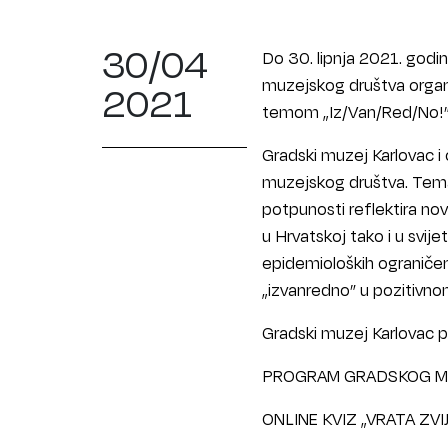
30/04
Do 30. lipnja 2021. godi
muzejskog društva organ
2021
temom „Iz/Van/Red/No!”
Gradski muzej Karlovac i
muzejskog društva. Tema
potpunosti reflektira novo
u Hrvatskoj tako i u svij
epidemioloških ograničenj
„izvanredno” u pozitivnom
Gradski muzej Karlovac pr
PROGRAM GRADSKOG MU
ONLINE KVIZ „VRATA ZVI