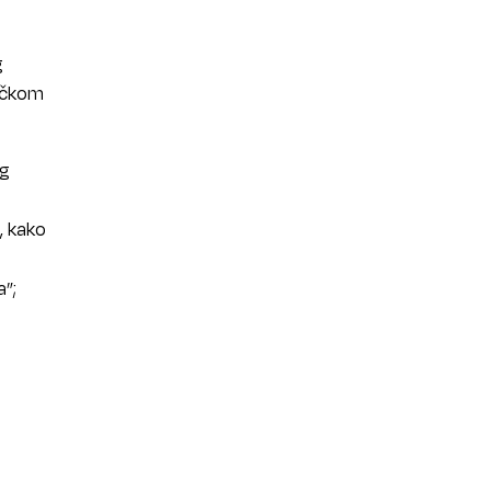
g
ničkom
og
e, kako
a”;