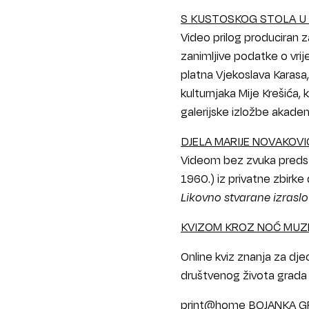
S KUSTOSKOG STOLA U
Video prilog produciran z
zanimljive podatke o vr
platna Vjekoslava Karasa
kulturnjaka Mije Krešića,
galerijske izložbe akade
DJELA MARIJE NOVAKOVIĆ 
Videom bez zvuka predsta
1960.) iz privatne zbirke
Likovno stvarane izraslo 
KVIZOM KROZ NOĆ MUZ
Online kviz znanja za djec
društvenog života grada z
print@home BOJANKA 