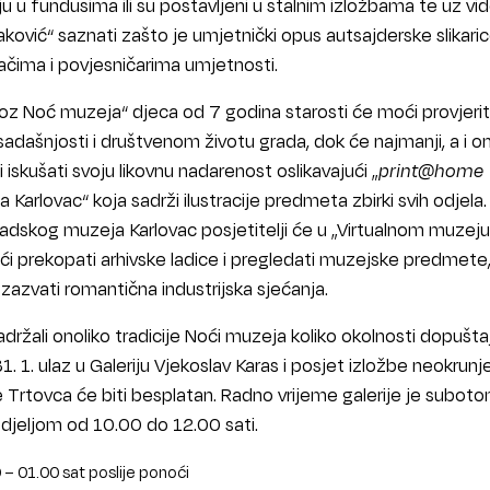
 u fundusima ili su postavljeni u stalnim izložbama te uz vi
aković“ saznati zašto je umjetnički opus autsajderske slikari
ačima i povjesničarima umjetnosti.
oz Noć muzeja“ djeca od 7 godina starosti će moći provjerit
 sadašnjosti i društvenom životu grada, dok će najmanji, a i on
 iskušati svoju likovnu nadarenost oslikavajući „
print@home
arlovac“ koja sadrži ilustracije predmeta zbirki svih odjela.
dskog muzeja Karlovac posjetitelji će u „Virtualnom muzeju
ći prekopati arhivske ladice i pregledati muzejske predmete,
azvati romantična industrijska sjećanja.
ržali onoliko tradicije Noći muzeja koliko okolnosti dopuštaj
 31. 1. ulaz u Galeriju Vjekoslav Karas i posjet izložbe neokrun
Dine Trtovca će biti besplatan. Radno vrijeme galerije je subot
edjeljom od 10.00 do 12.00 sati.
0 – 01.00 sat poslije ponoći