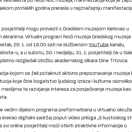
ijekom proteklih godina prerasla u najznačajniju manifestacij
posjetitelji mogu provesti s Gradskim muzejom Karlovac u
im ekranima. Virtualni program Noći muzeja Gradskog muzeja
 petak, 29. 1. od 18.00 sati na službenom
YouTube
kanalu,
ebsite-u, a u subotu, 30. i nedjelju, 31. 1. posjetitelji će u Galer
platno razgledali izložbu akademskog slikara Dine Trtovca.
cija kojom se želi potaknuti aktivno prepoznavanje muzeja
tucija koje čine bogatstvo ljudskog izraza i kulturne raznoliko
 medijima te razvijanje interesa za posjećivanje muzeja kao
eta.
e većim dijelom programa preformatirana u virtualno okruže
 kreirao digitalni sadržaj poput video priloga „S kustoskog st
svi online posjetitelji moći otkriti atraktivne informacije o