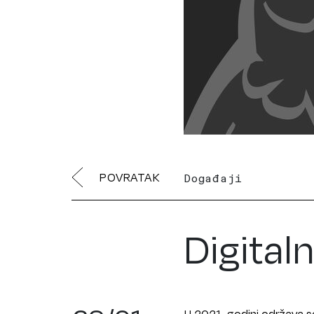
POVRATAK
Događaji
Digital
U 2021. godini održava 