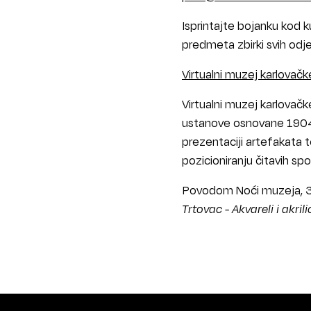
Isprintajte bojanku kod ku
predmeta zbirki svih odj
Virtualni muzej karlovačke
Virtualni muzej karlovač
ustanove osnovane 1904. 
prezentaciji artefakata t
pozicioniranju čitavih s
Povodom Noći muzeja, 30.
Trtovac - Akvareli i akrili