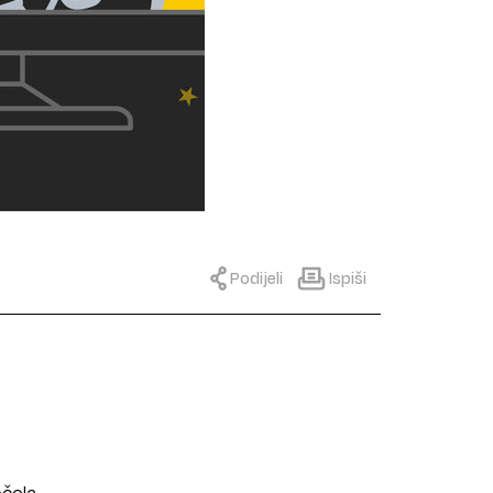
Podijeli
Ispiši
očela