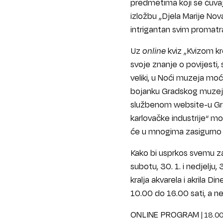
predmetima koji se čuvaju
izložbu „Djela Marije Nov
intrigantan svim promatr
Uz
online
kviz „Kvizom kr
svoje znanje o povijesti,
veliki, u Noći muzeja moći
bojanku Gradskog muzeja K
službenom website-u Gra
karlovačke industrije“ mo
će u mnogima zasigurno z
Kako bi usprkos svemu zad
subotu, 30. 1. i nedjelju,
kralja akvarela i akrila 
10.00 do 16.00 sati, a n
ONLINE PROGRAM
| 18.0