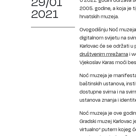
29/01
2005. godine, a koja je t
2021
hrvatskih muzeja.
Ovogodišnju Noć muzeja 
digitalnom svijetu na sv
Karlovac će se održati u
društvenim mrežama
i w
Vjekoslav Karas moći bes
Noć muzeja je manifesta
baštinskih ustanova, insti
dostupne svima i na svim
ustanova znanja i identit
Noć muzeja je ove godin
Gradski muzej Karlovac je
virtualno“ putem kojeg će 