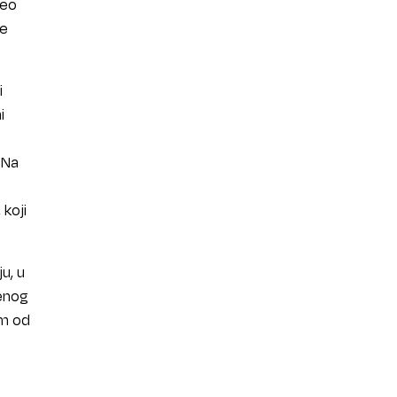
deo
ce
i
i
 Na
 koji
u, u
jenog
om od