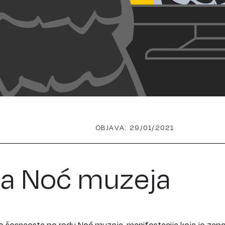
OBJAVA: 29/01/2021
na Noć muzeja
se šesnaesta po redu Noć muzeja, manifestacija koja je zap