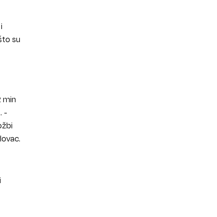
i
što su
g
e
2 min
 -
ožbi
lovac.
i