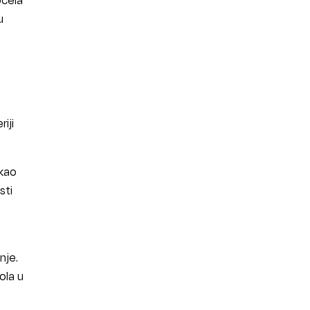
u
iji
 kao
sti
nje.
ola u