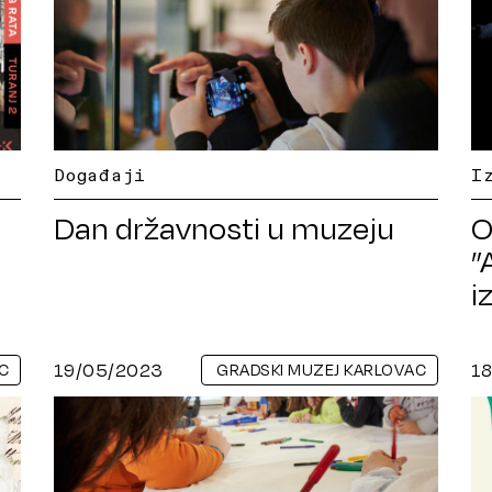
Događaji
I
Dan državnosti u muzeju
O
”
i
s
19/05/2023
1
C
GRADSKI MUZEJ KARLOVAC