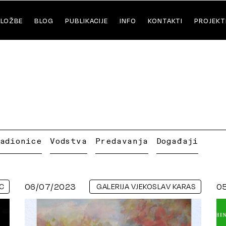
ZLOŽBE
BLOG
PUBLIKACIJE
INFO
KONTAKTI
PROJEKT
Radionice
Vodstva
Predavanja
Događaji
06/07/2023
0
C
GALERIJA VJEKOSLAV KARAS