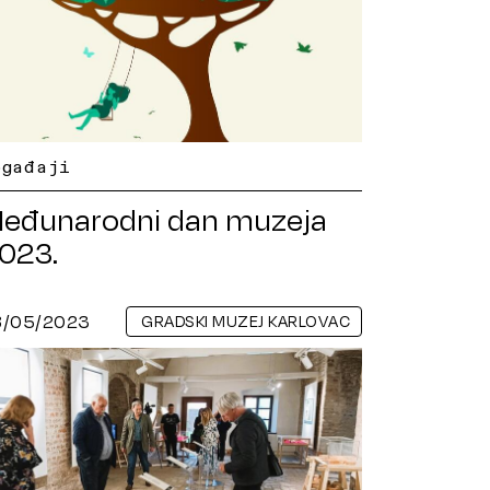
ogađaji
eđunarodni dan muzeja
023.
8/05/2023
GRADSKI MUZEJ KARLOVAC