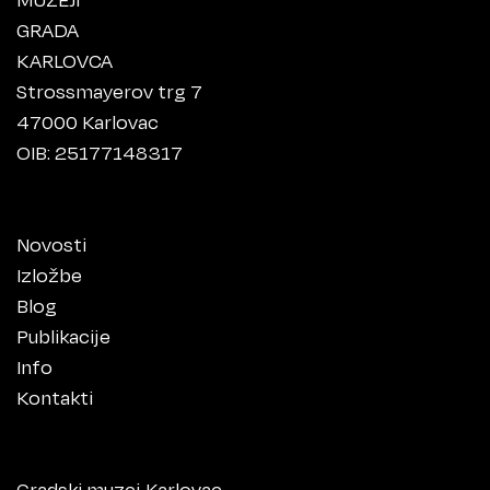
GRADA
KARLOVCA
Strossmayerov trg 7
47000 Karlovac
OIB: 25177148317
Novosti
Izložbe
Blog
Publikacije
Info
Kontakti
Gradski muzej Karlovac