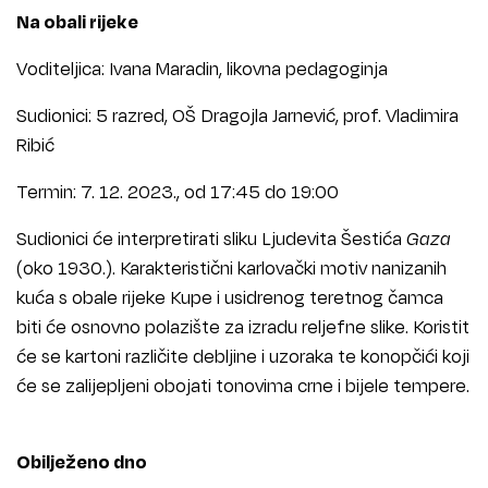
Na obali rijeke
Voditeljica: Ivana Maradin, likovna pedagoginja
Sudionici: 5 razred, OŠ Dragojla Jarnević, prof. Vladimira
Ribić
Termin: 7. 12. 2023., od 17:45 do 19:00
Sudionici će interpretirati sliku Ljudevita Šestića
Gaza
(oko 1930.). Karakteristični karlovački motiv nanizanih
kuća s obale rijeke Kupe i usidrenog teretnog čamca
biti će osnovno polazište za izradu reljefne slike. Koristit
će se kartoni različite debljine i uzoraka te konopčići koji
će se zalijepljeni obojati tonovima crne i bijele tempere.
Obilježeno dno