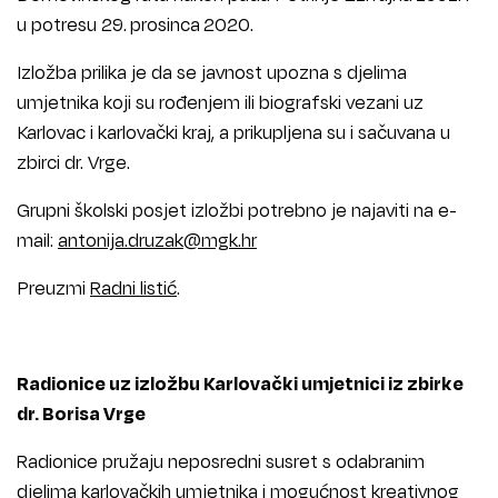
u potresu 29. prosinca 2020.
Izložba prilika je da se javnost upozna s djelima
umjetnika koji su rođenjem ili biografski vezani uz
Karlovac i karlovački kraj, a prikupljena su i sačuvana u
zbirci dr. Vrge.
Grupni školski posjet izložbi potrebno je najaviti na e-
mail:
antonija.druzak@mgk.hr
Preuzmi
Radni listić
.
Radionice uz izložbu Karlovački umjetnici iz zbirke
dr. Borisa Vrge
Radionice pružaju neposredni susret s odabranim
djelima karlovačkih umjetnika i mogućnost kreativnog