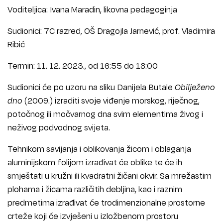
Voditeljica: Ivana Maradin, likovna pedagoginja
Sudionici: 7C razred, OŠ Dragojla Jarnević, prof. Vladimira
Ribić
Termin: 11. 12. 2023., od 16:55 do 18:00
Sudionici će po uzoru na sliku Danijela Butale
Obilježeno
dno
(2009.) izraditi svoje viđenje morskog, riječnog,
potočnog ili močvarnog dna svim elementima živog i
neživog podvodnog svijeta.
Tehnikom savijanja i oblikovanja žicom i oblaganja
aluminijskom folijom izrađivat će oblike te će ih
smještati u kružni ili kvadratni žičani okvir. Sa mrežastim
plohama i žicama različitih debljina, kao i raznim
predmetima izrađivat će trodimenzionalne prostorne
crteže koji će izvješeni u izložbenom prostoru