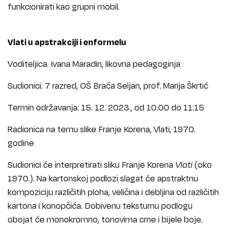
funkcionirati kao grupni mobil.
Vlati u apstrakciji i enformelu
Voditeljica: Ivana Maradin, likovna pedagoginja
Sudionici: 7 razred, OŠ Braća Seljan, prof. Marija Škrtić
Termin održavanja: 15. 12. 2023., od 10:00 do 11:15
Radionica na temu slike Franje Korena, Vlati, 1970.
godine
Sudionici će interpretirati sliku Franje Korena
Vlati
(oko
1970.). Na kartonskoj podlozi slagat će apstraktnu
kompoziciju različitih ploha, veličina i debljina od različitih
kartona i konopčića. Dobivenu teksturnu podlogu
obojat će monokromno, tonovima crne i bijele boje.