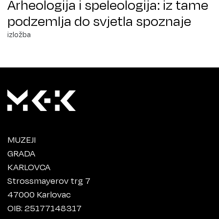
Arheologija i speleologija: iz tame
podzemlja do svjetla spoznaje
izložba
MUZEJI
GRADA
KARLOVCA
Strossmayerov trg 7
47000 Karlovac
OIB: 25177148317