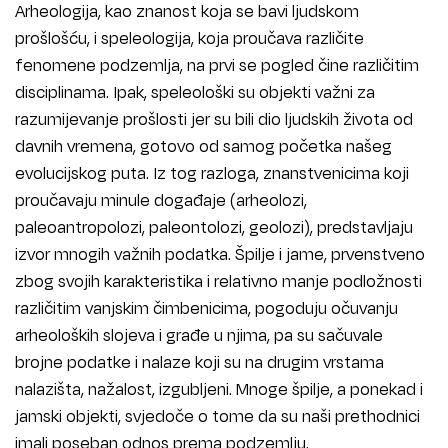
Arheologija, kao znanost koja se bavi ljudskom
prošlošću, i speleologija, koja proučava različite
fenomene podzemlja, na prvi se pogled čine različitim
disciplinama. Ipak, speleološki su objekti važni za
razumijevanje prošlosti jer su bili dio ljudskih života od
davnih vremena, gotovo od samog početka našeg
evolucijskog puta. Iz tog razloga, znanstvenicima koji
proučavaju minule događaje (arheolozi,
paleoantropolozi, paleontolozi, geolozi), predstavljaju
izvor mnogih važnih podatka. Špilje i jame, prvenstveno
zbog svojih karakteristika i relativno manje podložnosti
različitim vanjskim čimbenicima, pogoduju očuvanju
arheoloških slojeva i građe u njima, pa su sačuvale
brojne podatke i nalaze koji su na drugim vrstama
nalazišta, nažalost, izgubljeni. Mnoge špilje, a ponekad i
jamski objekti, svjedoče o tome da su naši prethodnici
imali poseban odnos prema podzemlju.