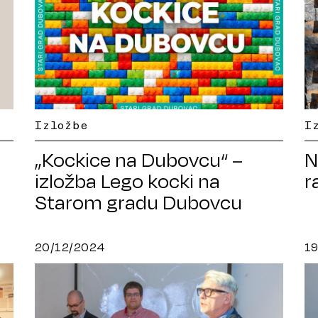
Izložbe
I
„Kockice na Dubovcu“ –
N
izložba Lego kocki na
r
Starom gradu Dubovcu
20/12/2024
1