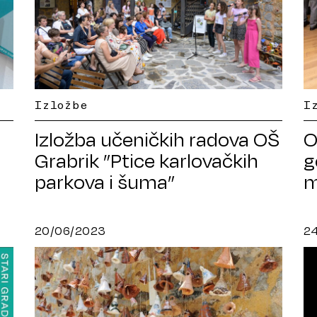
Izložbe
I
Izložba učeničkih radova OŠ
O
Grabrik ”Ptice karlovačkih
g
parkova i šuma”
m
K
20/06/2023
2