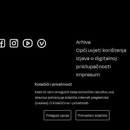
Arhiva
Opći uvjeti korištenja
Izjava o digitalnoj
pristupačnosti
Impresum
Kolačići i privatnost
Kako bi vam omogućili bolje korisničko iskustvo, ova
stranica pohranjuje kolačiće internet preglednika
(cookies).
O Kolačićima i privatnosti
Prilagodi opcije
Prihvaćam kolačiće