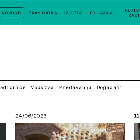
RESTO
NOVOSTI
BRANIČ KULA
IZLOŽBE
EDUKACIJA
KAST
Radionice
Vodstva
Predavanja
Događaji
24/06/2026
1