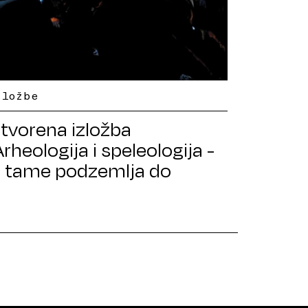
zložbe
tvorena izložba
Arheologija i speleologija -
z tame podzemlja do
vjetla spoznaje”