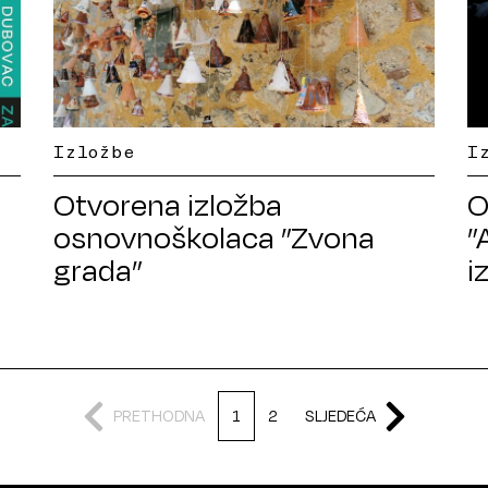
Izložbe
I
Otvorena izložba
O
osnovnoškolaca ”Zvona
”
grada”
i
s
PRETHODNA
1
2
SLJEDEĆA