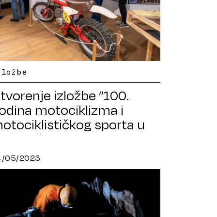
zložbe
tvorenje izložbe ”100.
odina motociklizma i
otociklističkog sporta u
arlovačkoj županiji”
4/05/2023