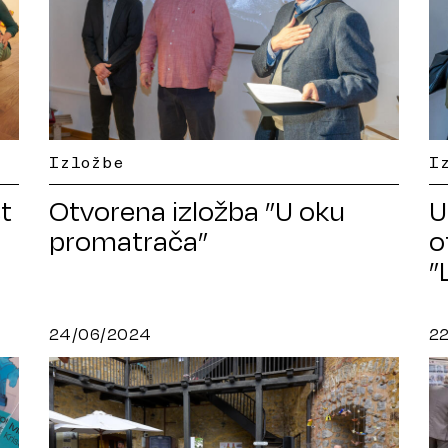
Izložbe
I
t
Otvorena izložba ”U oku
U
promatrača”
o
”
24/06/2024
2