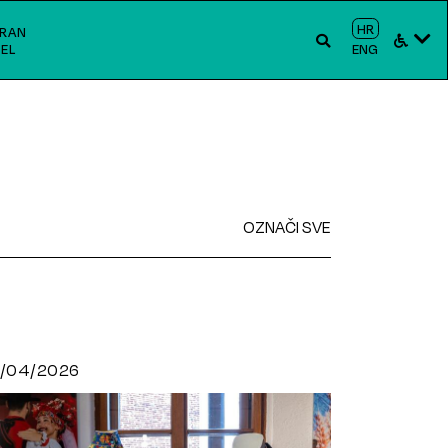
HR
RAN
EL
ENG
OZNAČI SVE
1/04/2026