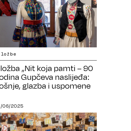
zložbe
zložba „Nit koja pamti – 90
odina Gupčeva naslijeđa:
ošnje, glazba i uspomene
roz vrijeme“
3/06/2025