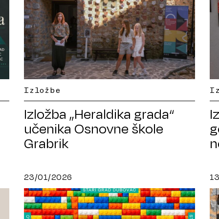
Izložbe
I
Izložba „Heraldika grada“
I
učenika Osnovne škole
g
Grabrik
n
k
23/01/2026
1