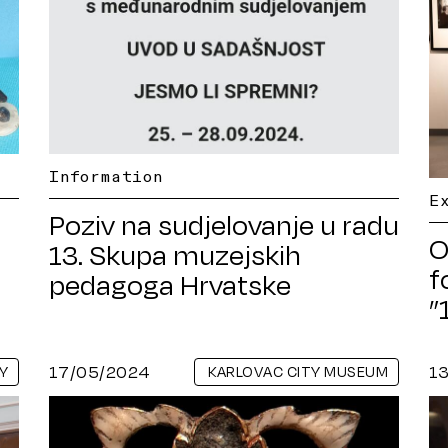
Information
E
Poziv na sudjelovanje u radu
O
13. Skupa muzejskih
f
pedagoga Hrvatske
”
17/05/2024
1
Y
KARLOVAC CITY MUSEUM