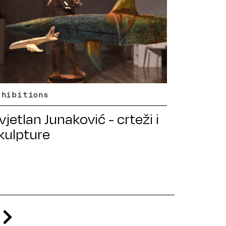
xhibitions
vjetlan Junaković - crteži i
kulpture