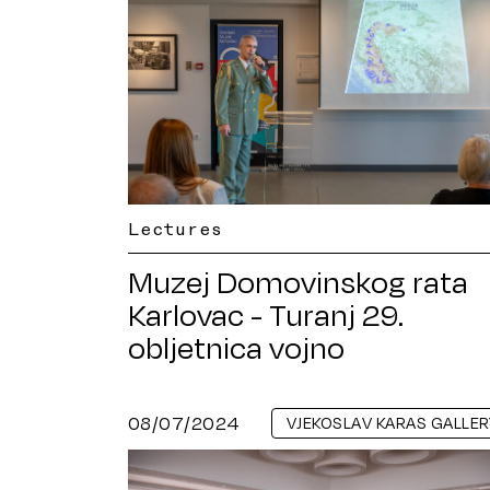
Lectures
Muzej Domovinskog rata
Karlovac - Turanj 29.
obljetnica vojno
redarstvene operacije
”Oluja”
08/07/2024
VJEKOSLAV KARAS GALLER