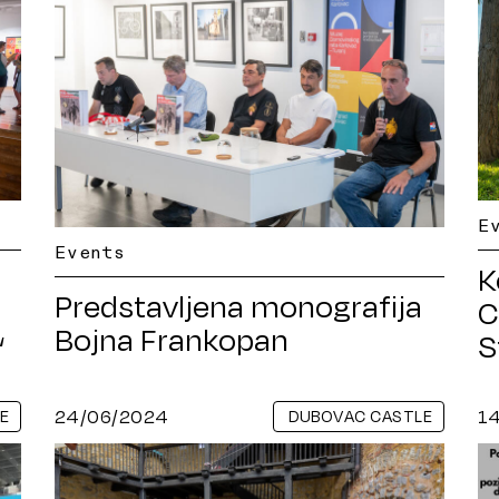
E
Events
K
Predstavljena monografija
C
Bojna Frankopan
“
S
24/06/2024
1
E
DUBOVAC CASTLE