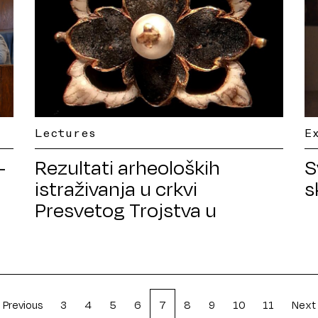
Lectures
E
–
Rezultati arheoloških
S
istraživanja u crkvi
s
Presvetog Trojstva u
Karlovcu
Previous
3
4
5
6
7
8
9
10
11
Next