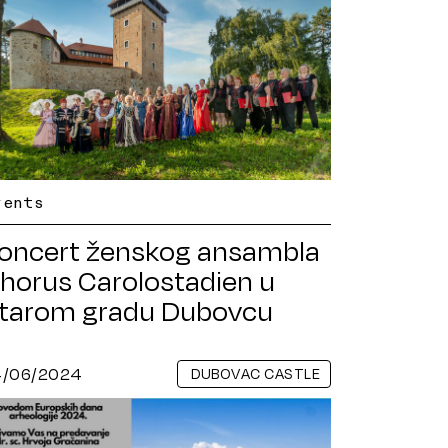
vents
oncert ženskog ansambla
horus Carolostadien u
tarom gradu Dubovcu
4/06/2024
DUBOVAC CASTLE