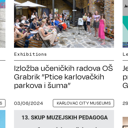
Exhibitions
L
Izložba učeničkih radova OŠ
J
Grabrik ”Ptice karlovačkih
p
parkova i šuma”
G
03/06/2024
2
S
KARLOVAC CITY MUSEUMS