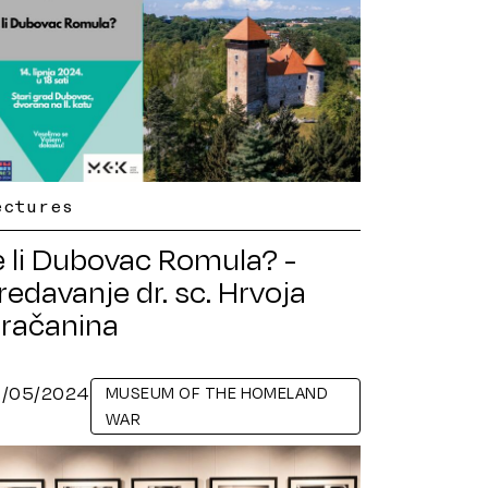
ectures
e li Dubovac Romula? -
redavanje dr. sc. Hrvoja
račanina
9/05/2024
MUSEUM OF THE HOMELAND
WAR