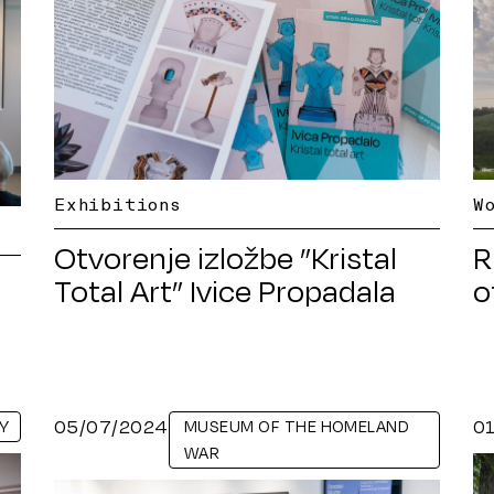
Exhibitions
W
Otvorenje izložbe ”Kristal
R
Total Art” Ivice Propadala
o
05/07/2024
0
Y
MUSEUM OF THE HOMELAND
WAR