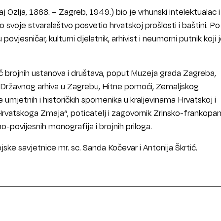
aj Ozlja, 1868. – Zagreb, 1949.) bio je vrhunski intelektualac i
elo svoje stvaralaštvo posvetio hrvatskoj prošlosti i baštini. Po
 povjesničar, kulturni djelatnik, arhivist i neumorni putnik koji j
vač brojnih ustanova i društava, poput Muzeja grada Zagreba,
 Državnog arhiva u Zagrebu, Hitne pomoći, Zemaljskog
umjetnih i historičkih spomenika u kraljevinama Hrvatskoj i
 Hrvatskoga Zmaja“, poticatelj i zagovornik Zrinsko-frankopa
no-povijesnih monografija i brojnih priloga.
ske savjetnice mr. sc. Sanda Kočevar i Antonija Škrtić.