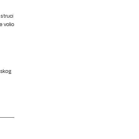
 struci
e volio
nskog