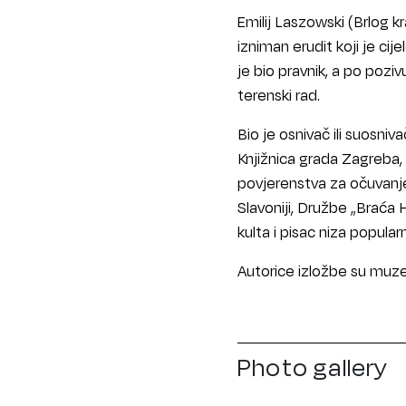
Emilij Laszowski (Brlog kr
izniman erudit koji je cij
je bio pravnik, a po pozivu
terenski rad.
Bio je osnivač ili suosni
Knjižnica grada Zagreba,
povjerenstva za očuvanje 
Slavoniji, Družbe „Braća
kulta i pisac niza popular
Autorice izložbe su muzej
Photo gallery