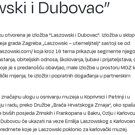
ski i Dubovac”
otvorena je izložba "Laszowski i Dubovac". Izložba u sklo
ja grada Zagreba „Laszowski – utemeljitelj“ sastoji se od
//laszowski.com/ koja kroz 16 tema prikazuje segmente njeg
stanja, obiteljskih odnosa, školovanja, ljubavi i prijateljstava,
a koje je s predanošću obavljao, male izložbe u prostoru MGZ 
ički mijenja, te izložbi i popratnih događanja u partnerskim
načajnu ulogu u osnivanju muzeja u Koprivnici i Petrinji i u
u i radu, preko Družbe „Braća Hrvatskoga Zmaja“, oko spaša
je bivših posjeda Zrinskih i Frankopana u Bakru, Ozlju i Karlovcu
 Dubovcu će ukazati na veze Emilija Laszowskog s Karlovcem
redmete koje je Laszowski poklonio za karlovački muzej.