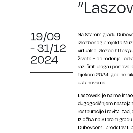
”Laszow
19/09
Na Starom gradu Dubovcu 
izložbenog projekta Muze
- 31/12
virtualne izložbe https:
2024
života − od rođenja i odra
različitih uloga i poslov
tijekom 2024. godine cikl
ustanovama.
Laszowski je naime imao z
dugogodišnjem nastojanj
restauracije i revitalizaci
Izložba na Starom gradu
Dubovcem i predstaviti p