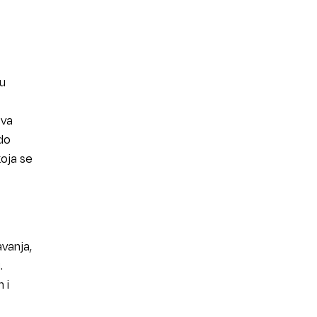
pu
ova
 do
koja se
vanja,
.
 i