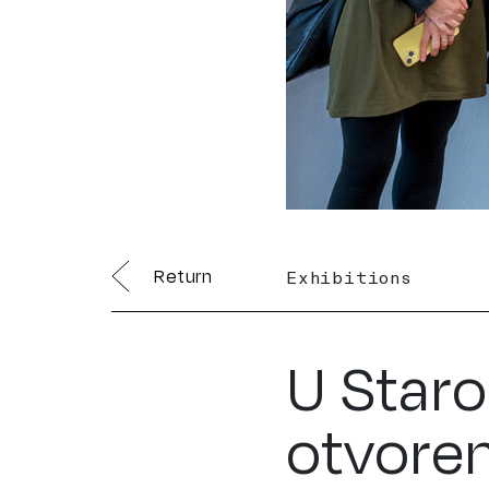
Return
Exhibitions
U Star
otvoren