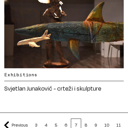
Exhibitions
Svjetlan Junaković - crteži i skulpture
Previous
3
4
5
6
7
8
9
10
11