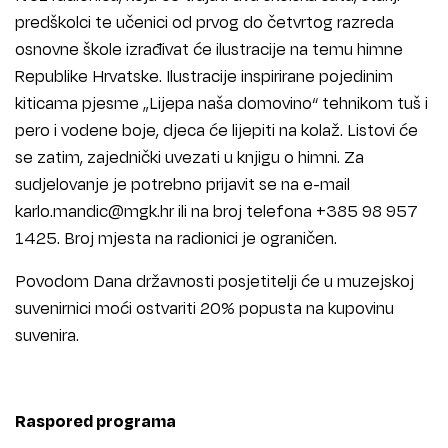
predškolci te učenici od prvog do četvrtog razreda
osnovne škole izrađivat će ilustracije na temu himne
Republike Hrvatske. Ilustracije inspirirane pojedinim
kiticama pjesme „Lijepa naša domovino“ tehnikom tuš i
pero i vodene boje, djeca će lijepiti na kolaž. Listovi će
se zatim, zajednički uvezati u knjigu o himni. Za
sudjelovanje je potrebno prijavit se na e-mail
karlo.mandic@mgk.hr ili na broj telefona +385 98 957
1425. Broj mjesta na radionici je ograničen.
Povodom Dana državnosti posjetitelji će u muzejskoj
suvenirnici moći ostvariti 20% popusta na kupovinu
suvenira.
Raspored programa