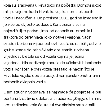
koja su izrađivana u Hrvatskoj na početku Domovinskog
rata, u vrijeme kada Hrvatska vojska nema oklopnih
vozila i naoružanja. Do prosinca 1991. godine izrađeno ih
je više od dvjesto pedeset. Konstruirana su na
najrazličitijim podvozjima, od osobnih automobila i
traktora do teretnjaka, lokomotive i vagona. Način
izrade i borbena vrijednost ovih vozila su različiti, od vrlo
grube izrade do tehnički vrlo dotjeranih. Borbena
vrijednost kretala se od vozila kojima je jedina
vrijednost bila podizanje morala do učinkovitih borbenih
vozila. Korištenje ovih vozila prestalo je nakon što je
Hrvatska vojska došla u posjed namjenski konstruiranih
borbenih oklopnih vozila.
Osim stručnih vodstava, za najmlađe će posjetitelje biti
održana kreativno edukativna radionica „Knjiga o himni“.
Kroz radionicu, koja će trajati dva školska sata, stariji