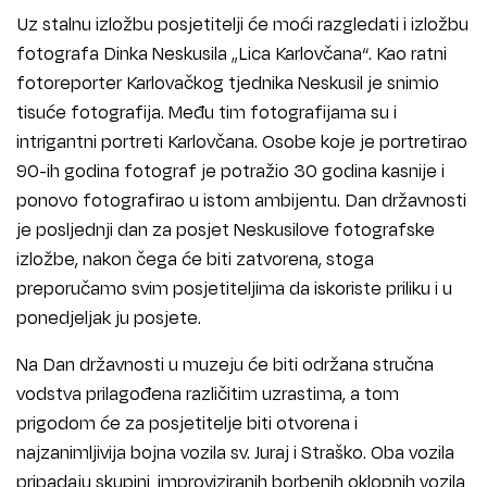
Uz stalnu izložbu posjetitelji će moći razgledati i izložbu
fotografa Dinka Neskusila „Lica Karlovčana“. Kao ratni
fotoreporter Karlovačkog tjednika Neskusil je snimio
tisuće fotografija. Među tim fotografijama su i
intrigantni portreti Karlovčana. Osobe koje je portretirao
90-ih godina fotograf je potražio 30 godina kasnije i
ponovo fotografirao u istom ambijentu. Dan državnosti
je posljednji dan za posjet Neskusilove fotografske
izložbe, nakon čega će biti zatvorena, stoga
preporučamo svim posjetiteljima da iskoriste priliku i u
ponedjeljak ju posjete.
Na Dan državnosti u muzeju će biti održana stručna
vodstva prilagođena različitim uzrastima, a tom
prigodom će za posjetitelje biti otvorena i
najzanimljivija bojna vozila sv. Juraj i Straško. Oba vozila
pripadaju skupini improviziranih borbenih oklopnih vozila