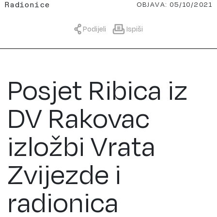
OBJAVA: 05/10/2021
Radionice
Podijeli
Ispiši
Posjet Ribica iz
DV Rakovac
izložbi Vrata
Zvijezde i
radionica