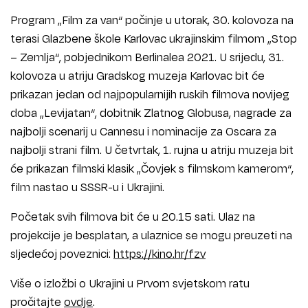
Program „Film za van“ počinje u utorak, 30. kolovoza na
terasi Glazbene škole Karlovac ukrajinskim filmom „Stop
– Zemlja“, pobjednikom Berlinalea 2021. U srijedu, 31.
kolovoza u atriju Gradskog muzeja Karlovac bit će
prikazan jedan od najpopularnijih ruskih filmova novijeg
doba „Levijatan“, dobitnik Zlatnog Globusa, nagrade za
najbolji scenarij u Cannesu i nominacije za Oscara za
najbolji strani film. U četvrtak, 1. rujna u atriju muzeja bit
će prikazan filmski klasik „Čovjek s filmskom kamerom“,
film nastao u SSSR-u i Ukrajini.
Početak svih filmova bit će u 20.15 sati. Ulaz na
projekcije je besplatan, a ulaznice se mogu preuzeti na
sljedećoj poveznici:
https://kino.hr/fzv
Više o izložbi o Ukrajini u Prvom svjetskom ratu
pročitajte
ovdje
.