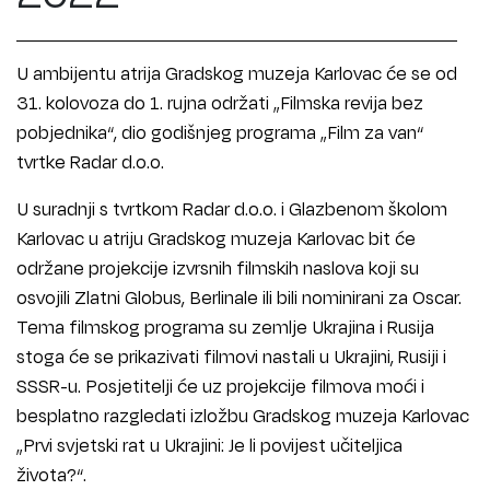
U ambijentu atrija Gradskog muzeja Karlovac će se od
31. kolovoza do 1. rujna održati „Filmska revija bez
pobjednika“, dio godišnjeg programa „Film za van“
tvrtke Radar d.o.o.
U suradnji s tvrtkom Radar d.o.o. i Glazbenom školom
Karlovac u atriju Gradskog muzeja Karlovac bit će
održane projekcije izvrsnih filmskih naslova koji su
osvojili Zlatni Globus, Berlinale ili bili nominirani za Oscar.
Tema filmskog programa su zemlje Ukrajina i Rusija
stoga će se prikazivati filmovi nastali u Ukrajini, Rusiji i
SSSR-u. Posjetitelji će uz projekcije filmova moći i
besplatno razgledati izložbu Gradskog muzeja Karlovac
„Prvi svjetski rat u Ukrajini: Je li povijest učiteljica
života?“.