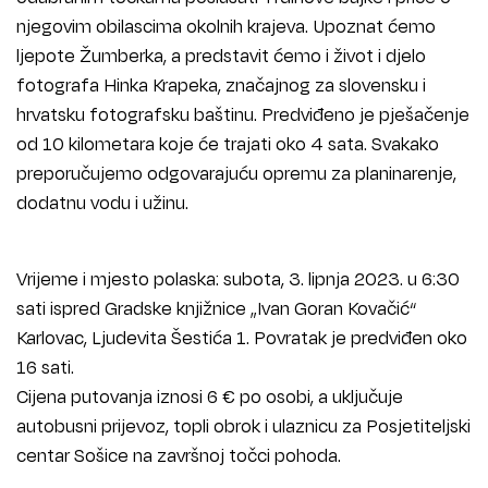
njegovim obilascima okolnih krajeva. Upoznat ćemo
ljepote Žumberka, a predstavit ćemo i život i djelo
fotografa Hinka Krapeka, značajnog za slovensku i
hrvatsku fotografsku baštinu. Predviđeno je pješačenje
od 10 kilometara koje će trajati oko 4 sata. Svakako
preporučujemo odgovarajuću opremu za planinarenje,
dodatnu vodu i užinu.
Vrijeme i mjesto polaska: subota, 3. lipnja 2023. u 6:30
sati ispred Gradske knjižnice „Ivan Goran Kovačić“
Karlovac, Ljudevita Šestića 1. Povratak je predviđen oko
16 sati.
Cijena putovanja iznosi 6 € po osobi, a uključuje
autobusni prijevoz, topli obrok i ulaznicu za Posjetiteljski
centar Sošice na završnoj točci pohoda.