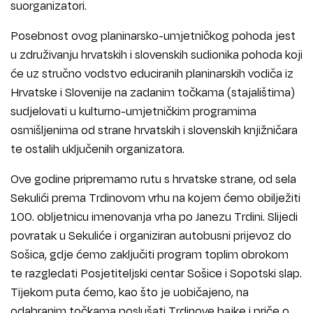
suorganizatori.
Posebnost ovog planinarsko-umjetničkog pohoda jest
u združivanju hrvatskih i slovenskih sudionika pohoda koji
će uz stručno vodstvo educiranih planinarskih vodiča iz
Hrvatske i Slovenije na zadanim točkama (stajalištima)
sudjelovati u kulturno-umjetničkim programima
osmišljenima od strane hrvatskih i slovenskih knjižničara
te ostalih uključenih organizatora.
Ove godine pripremamo rutu s hrvatske strane, od sela
Sekulići prema Trdinovom vrhu na kojem ćemo obilježiti
100. obljetnicu imenovanja vrha po Janezu Trdini. Slijedi
povratak u Sekuliće i organiziran autobusni prijevoz do
Sošica, gdje ćemo zaključiti program toplim obrokom
te razgledati Posjetiteljski centar Sošice i Sopotski slap.
Tijekom puta ćemo, kao što je uobičajeno, na
odabranim točkama poslušati Trdinove bajke i priče o