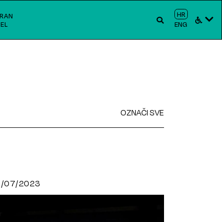
HR
RAN
EL
ENG
OZNAČI SVE
0/07/2023