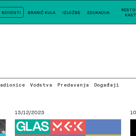
RESTO
NOVOSTI
BRANIČ KULA
IZLOŽBE
EDUKACIJA
KAST
Radionice
Vodstva
Predavanja
Događaji
13/12/2023
1