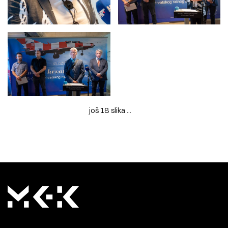
još 18 slika ...