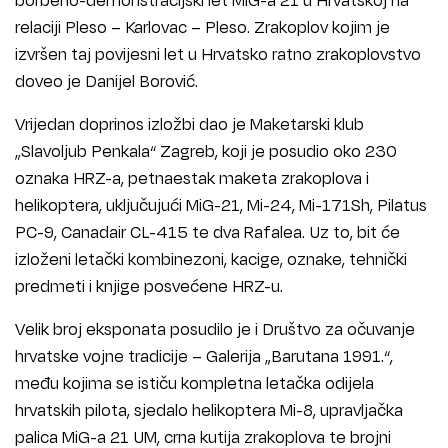
relaciji Pleso – Karlovac – Pleso. Zrakoplov kojim je
izvršen taj povijesni let u Hrvatsko ratno zrakoplovstvo
doveo je Danijel Borović.
Vrijedan doprinos izložbi dao je Maketarski klub
„Slavoljub Penkala“ Zagreb, koji je posudio oko 230
oznaka HRZ-a, petnaestak maketa zrakoplova i
helikoptera, uključujući MiG-21, Mi-24, Mi-171Sh, Pilatus
PC-9, Canadair CL-415 te dva Rafalea. Uz to, bit će
izloženi letački kombinezoni, kacige, oznake, tehnički
predmeti i knjige posvećene HRZ-u.
Velik broj eksponata posudilo je i Društvo za očuvanje
hrvatske vojne tradicije – Galerija „Barutana 1991.“,
među kojima se ističu kompletna letačka odijela
hrvatskih pilota, sjedalo helikoptera Mi-8, upravljačka
palica MiG-a 21 UM, crna kutija zrakoplova te brojni