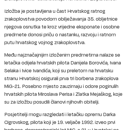
Izložba je postavljena u čast Hrvatskog ratnog
zrakoplovstva povodom obilježavanja 35. obljetnice
njegova osnutka te kroz vrijedne eksponate i osobne
predmete donosi priču o nastanku, razvoju i ratnom
putu hrvatskog vojnog zrakoplovstva.
Među najznačajnijim izloženim predmetima nalaze se
letačka odijela hrvatskih pilota Danijela Borovića, Ivana
Selaka i Ivice Ivandića, koji su preletom na hrvatsku
stranu Hrvatskoj osigurali prva tri borbena zrakoplova
MiG-21. Posebno mjesto zauzimaju i odore poginulih
hrvatskih pilota Miroslava Perisa i Zlatka Mejaškog, koje
su za izložbu posudili članovi njihovih obitelji.
Posjetitelji mogu razgledati i letačku opremu Darka
Cigrovskog, pilota koji je 19. veljače 1992. izveo prvi
borbeno-demonstracijski let MiG-a 21 u Hrvatskoj na