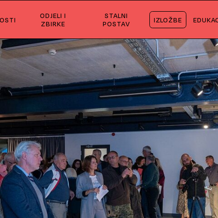
ODJELI I
STALNI
OSTI
IZLOŽBE
EDUKAC
ZBIRKE
POSTAV