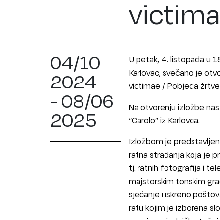
victima
04/10
U petak, 4. listopada u 
Karlovac, svečano je otvo
2024
victimae / Pobjeda žrtve
- 08/06
Na otvorenju izložbe nas
2025
“Carolo” iz Karlovca.
Izložbom je predstavljen
ratna stradanja koja je p
tj. ratnih fotografija i 
majstorskim tonskim gra
sjećanje i iskreno pošt
ratu kojim je izborena s