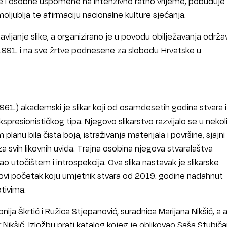
e i osobne uspomene na intenzivno ratno vrijeme, pobuđuje
ljublja te afirmaciju nacionalne kulture sjećanja.
vljanje slike, a organizirano je u povodu obilježavanja održa
 1991. i na sve žrtve podnesene za slobodu Hrvatske u
1961.) akademski je slikar koji od osamdesetih godina stvara i
kspresionističkog tipa. Njegovo slikarstvo razvijalo se u nekol
planu bila čista boja, istraživanja materijala i površine, sjajni
za svih likovnih uvida. Trajna osobina njegova stvaralaštva
 utočištem i introspekcija. Ova slika nastavak je slikarske
Novi početak koju umjetnik stvara od 2019. godine nadahnut
tivima.
nija Škrtić i Ružica Stjepanović, suradnica Marijana Nikšić, a 
 Nikšić. Izložbu prati katalog kojeg je oblikovao Saša Stubičar