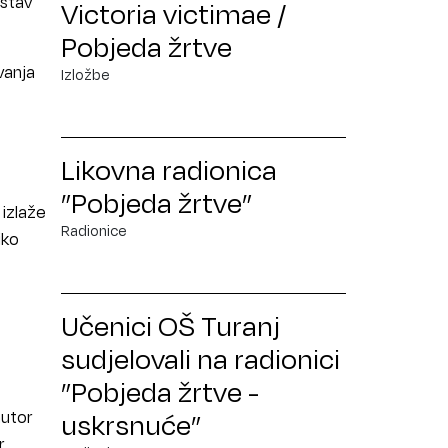
 stav
Victoria victimae /
Pobjeda žrtve
vanja
Izložbe
Likovna radionica
”Pobjeda žrtve”
 izlaže
Radionice
iko
Učenici OŠ Turanj
sudjelovali na radionici
”Pobjeda žrtve -
uskrsnuće”
autor
.