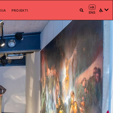
HR
IJA
PROJEKTI
ENG