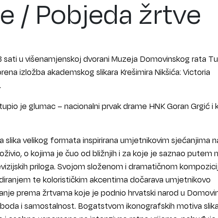
e / Pobjeda žrtve
18 sati u višenamjenskoj dvorani Muzeja Domovinskog rata Tu
rena izložba akademskog slikara Krešimira Nikšića: Victoria
.
tupio je glumac – nacionalni prvak drame HNK Goran Grgić i 
a slika velikog formata inspirirana umjetnikovim sjećanjima n
roživio, o kojima je čuo od bližnjih i za koje je saznao putem 
televizijskih priloga. Svojom složenom i dramatičnom kompozic
diranjem te kolorističkim akcentima dočarava umjetnikovo
ovanje prema žrtvama koje je podnio hrvatski narod u Domov
loboda i samostalnost. Bogatstvom ikonografskih motiva slik