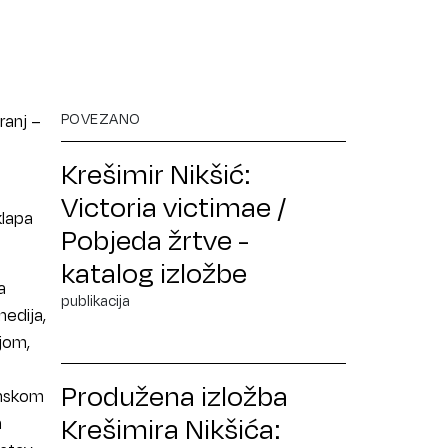
POVEZANO
ranj –
Krešimir Nikšić:
Victoria victimae /
klapa
Pobjeda žrtve -
katalog izložbe
a
publikacija
medija,
ijom,
Produžena izložba
inskom
Krešimira Nikšića:
a