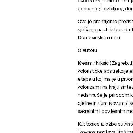
evocira zajedničke težnj
ponosnog i ozbiljnog domo
Ovo je premijerno predsta
sjećanja na 4. listopada
Domovinskom ratu.
O autoru
Krešimir Nikšić (Zagreb, 
kolorističke apstrakcije e
etapa u kojima je u prvom 
kolorizam i na kraju sinte
nadahnuće je prirodom kao
cjeline Initium Novum / 
sakralnim i povijesnim mo
Kustosice izložbe su Anto
likovnog postava Krešimir