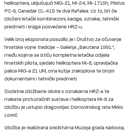
helikoptera, uključujući MiG-21, Mi-24, Mi-171Sh, Pilatus
PC-9, Canadair CL-415 te dva Rafalea. Uz to, bit će
izloženi letački kombinezoni, kacige, oznake, tehnički
predmeti i knjige posvećene HRZ-u.
Velik broj eksponata posudilo je i Društvo za očuvanje
hrvatske vojne tradicije – Galerija „Barutana 1991.“,
među kojima se ističu kompletna letačka odijela
hrvatskih pilota, sjedalo helikoptera Mi-8, upravljačka
palica MiG-a 21 UM, crna kutija zrakoplova te brojni
dokumentarni i tehnički predmeti.
Dodatne izložbene okvire s oznakama HRZ-a te
makete protuzračnih sustava i helikoptera Mi-8 za
izložbu je ustupio dragovoljac Domovinskog rata Mirko
Lovrić.
Izložba je realizirana sredstvima Muzeja grada Karlovca,