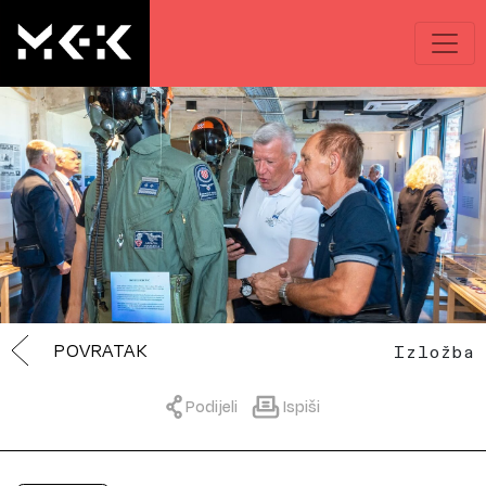
POVRATAK
Izložba
Podijeli
Ispiši