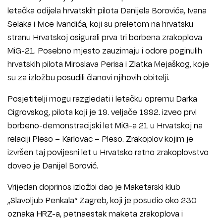
letačka odijela hrvatskih pilota Danijela Borovića, Ivana
Selaka i Ivice Ivandića, koji su preletom na hrvatsku
stranu Hrvatskoj osigurali prva tri borbena zrakoplova
MiG-21. Posebno mjesto zauzimaju i odore poginulih
hrvatskih pilota Miroslava Perisa i Zlatka Mejaškog, koje
su za izložbu posudili članovi njihovih obitelji.
Posjetitelji mogu razgledati i letačku opremu Darka
Cigrovskog, pilota koji je 19. veljače 1992. izveo prvi
borbeno-demonstracijski let MiG-a 21 u Hrvatskoj na
relaciji Pleso – Karlovac – Pleso. Zrakoplov kojim je
izvršen taj povijesni let u Hrvatsko ratno zrakoplovstvo
doveo je Danijel Borović.
Vrijedan doprinos izložbi dao je Maketarski klub
„Slavoljub Penkala“ Zagreb, koji je posudio oko 230
oznaka HRZ-a, petnaestak maketa zrakoplova i