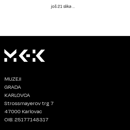
još 21 slika ...
MUZEJI
GRADA
KARLOVCA
Strossmayerov trg 7
47000 Karlovac
OIB: 25177148317