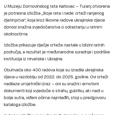
U Muzeju Domovinskog rata Karlovac – Turanj otvorena
je potresna izložba „Boje rata i nade: crteži ranjenog
djetinjstva“, koja kroz likovne radove ukrajinske djece
donosi snažna svjedočanstva o odrastanju u ratnim
okolnostima.
Izložba prikazuje dječje crteže nastale u blizini ratnih
područja, a rezultat je međunarodne suradnje i podrške
institucija iz Hrvatske i Ukrajine.
Obuhvaća oko 400 radova koje su izradila ukrajinska
djeca u razdoblju od 2022. do 2025. godine. Ovi crteži
nadilaze umjetnički izraz – oni su snažni i emotivni
dokumenti koji svjedoče o strahu, gubitku, ali i nadi u
bolje sutra, viđeni očima najmlađih, stoji u predgovoru
kataloga izložbe.