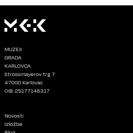
MUZEJI
GRADA
KARLOVCA
Strossmayerov trg 7
47000 Karlovac
OIB: 25177148317
Novosti
Izložbe
Blog