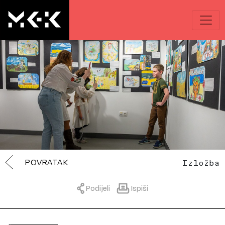
POVRATAK
Izložba
Podijeli
Ispiši