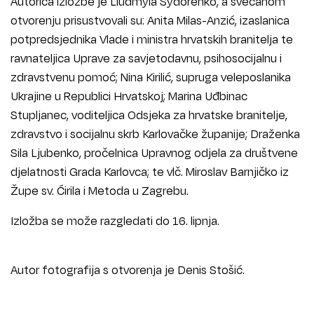
Autorica izložbe je Liudmyla Sydorenko, a svečanom
otvorenju prisustvovali su: Anita Milas-Anzić, izaslanica
potpredsjednika Vlade i ministra hrvatskih branitelja te
ravnateljica Uprave za savjetodavnu, psihosocijalnu i
zdravstvenu pomoć; Nina Kirilić, supruga veleposlanika
Ukrajine u Republici Hrvatskoj; Marina Uđbinac
Stupljanec, voditeljica Odsjeka za hrvatske branitelje,
zdravstvo i socijalnu skrb Karlovačke županije; Draženka
Sila Ljubenko, pročelnica Upravnog odjela za društvene
djelatnosti Grada Karlovca; te vlč. Miroslav Barnjičko iz
Župe sv. Ćirila i Metoda u Zagrebu.
Izložba se može razgledati do 16. lipnja.
Autor fotografija s otvorenja je Denis Stošić.