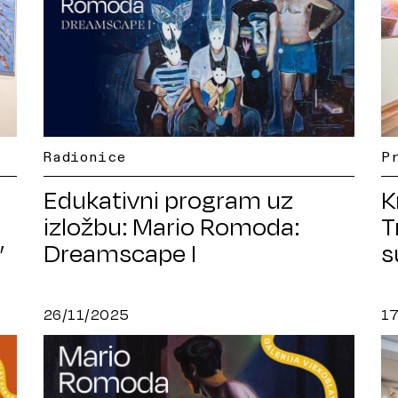
Radionice
P
Edukativni program uz
K
izložbu: Mario Romoda:
T
Dreamscape I
s
”
26/11/2025
1