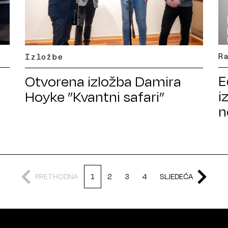
R
Izložbe
E
Otvorena izložba Damira
i
Hoyke ”Kvantni safari”
n
PRETHODNA
1
2
3
4
SLJEDEĆA