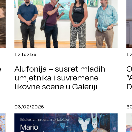
I
Izložbe
e
O
Alufonija – susret mladih
”
umjetnika i suvremene
D
likovne scene u Galeriji
Vjekoslav Karas
03/02/2026
3