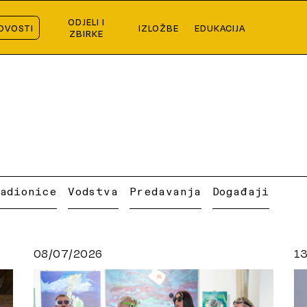
ODJELI I
OVOSTI
IZLOŽBE
EDUKACIJA
ZBIRKE
Radionice
Vodstva
Predavanja
Događaji
08/07/2026
1