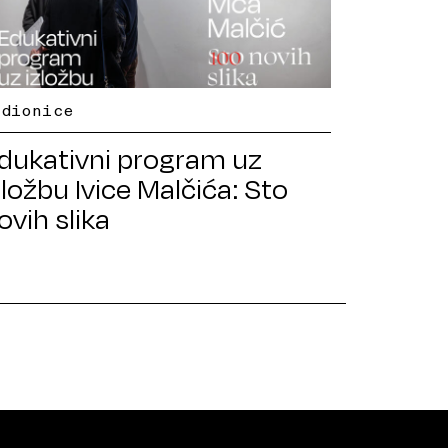
adionice
dukativni program uz
zložbu Ivice Malčića: Sto
ovih slika