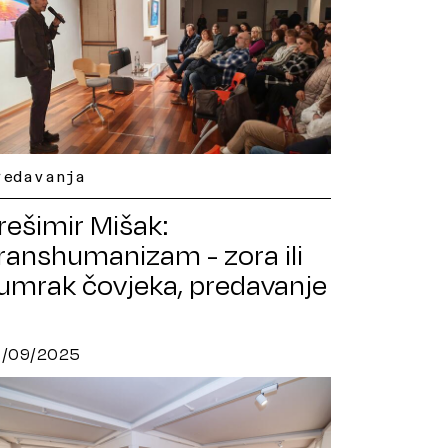
redavanja
rešimir Mišak:
ranshumanizam - zora ili
umrak čovjeka, predavanje
7/09/2025