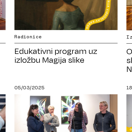
Radionice
I
Edukativni program uz
O
izložbu Magija slike
s
N
05/03/2025
1