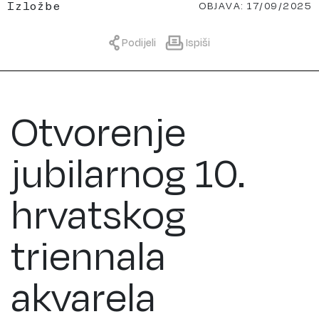
OBJAVA: 17/09/2025
Izložbe
Podijeli
Ispiši
Otvorenje
jubilarnog 10.
hrvatskog
triennala
akvarela