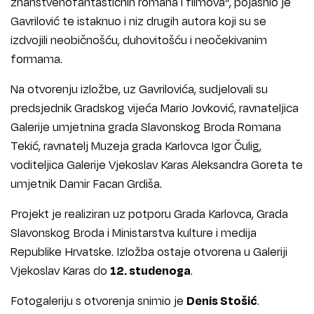
znanstvenofantastičnih romana i filmova“, pojasnio je
Gavrilović te istaknuo i niz drugih autora koji su se
izdvojili neobičnošću, duhovitošću i neočekivanim
formama.
Na otvorenju izložbe, uz Gavrilovića, sudjelovali su
predsjednik Gradskog vijeća Mario Jovković, ravnateljica
Galerije umjetnina grada Slavonskog Broda Romana
Tekić, ravnatelj Muzeja grada Karlovca Igor Čulig,
voditeljica Galerije Vjekoslav Karas Aleksandra Goreta te
umjetnik Damir Facan Grdiša.
Projekt je realiziran uz potporu Grada Karlovca, Grada
Slavonskog Broda i Ministarstva kulture i medija
Republike Hrvatske. Izložba ostaje otvorena u Galeriji
Vjekoslav Karas do
12. studenoga
.
Fotogaleriju s otvorenja snimio je
Denis Stošić
.