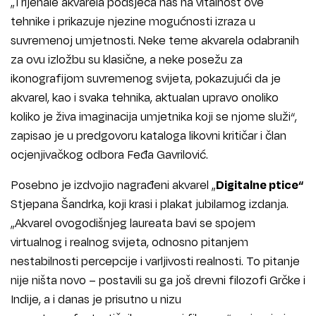
„Trijenale akvarela podsjeća nas na vitalnost ove
tehnike i prikazuje njezine mogućnosti izraza u
suvremenoj umjetnosti. Neke teme akvarela odabranih
za ovu izložbu su klasične, a neke posežu za
ikonografijom suvremenog svijeta, pokazujući da je
akvarel, kao i svaka tehnika, aktualan upravo onoliko
koliko je živa imaginacija umjetnika koji se njome služi“,
zapisao je u predgovoru kataloga likovni kritičar i član
ocjenjivačkog odbora Feđa Gavrilović.
Posebno je izdvojio nagrađeni akvarel „
Digitalne ptice“
Stjepana Šandrka, koji krasi i plakat jubilarnog izdanja.
„Akvarel ovogodišnjeg laureata bavi se spojem
virtualnog i realnog svijeta, odnosno pitanjem
nestabilnosti percepcije i varljivosti realnosti. To pitanje
nije ništa novo – postavili su ga još drevni filozofi Grčke i
Indije, a i danas je prisutno u nizu