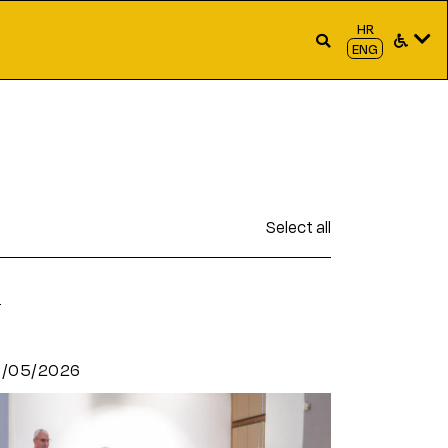
HR
ENG
Select all
s
3/05/2026