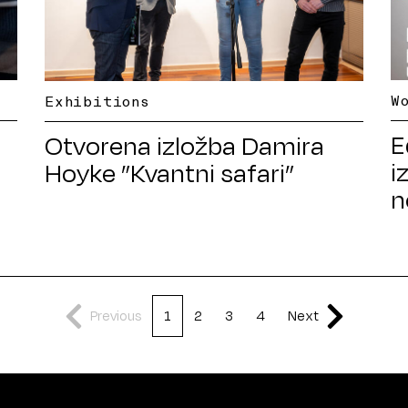
W
Exhibitions
E
Otvorena izložba Damira
i
Hoyke ”Kvantni safari”
n
Previous
1
2
3
4
Next