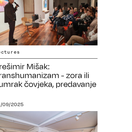
ectures
rešimir Mišak:
ranshumanizam - zora ili
umrak čovjeka, predavanje
7/09/2025