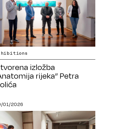
xhibitions
tvorena izložba
Anatomija rijeka” Petra
olića
0/01/2026