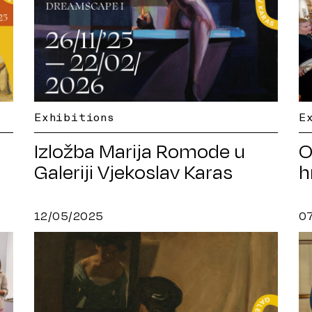
Exhibitions
E
Izložba Marija Romode u
O
Galeriji Vjekoslav Karas
h
12/05/2025
0