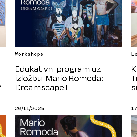
Workshops
L
Edukativni program uz
K
izložbu: Mario Romoda:
T
Dreamscape I
s
”
26/11/2025
1