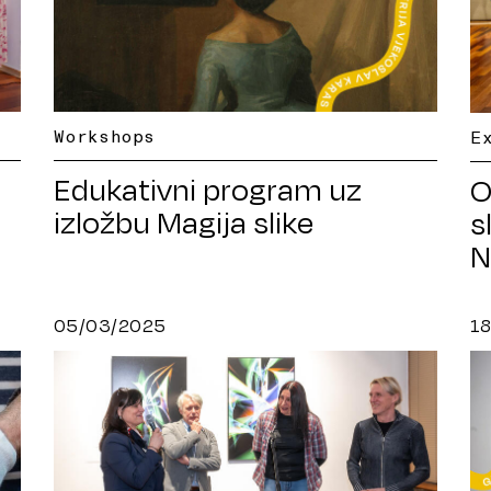
Workshops
E
Edukativni program uz
O
izložbu Magija slike
s
N
05/03/2025
1