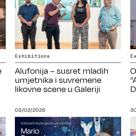
E
Exhibitions
e
O
Alufonija – susret mladih
”
umjetnika i suvremene
D
likovne scene u Galeriji
Vjekoslav Karas
03/02/2026
3