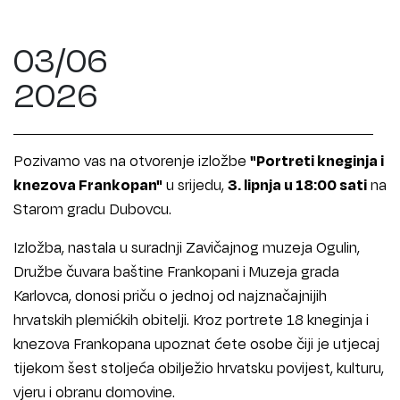
03/06
2026
Pozivamo vas na otvorenje izložbe
"Portreti kneginja i
knezova Frankopan"
u srijedu,
3. lipnja u 18:00 sati
na
Starom gradu Dubovcu.
Izložba, nastala u suradnji Zavičajnog muzeja Ogulin,
Družbe čuvara baštine Frankopani i Muzeja grada
Karlovca, donosi priču o jednoj od najznačajnijih
hrvatskih plemićkih obitelji. Kroz portrete 18 kneginja i
knezova Frankopana upoznat ćete osobe čiji je utjecaj
tijekom šest stoljeća obilježio hrvatsku povijest, kulturu,
vjeru i obranu domovine.