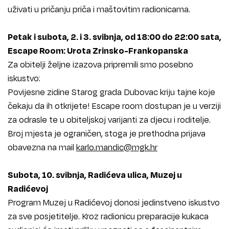
uživati u pričanju priča i maštovitim radionicama.
Petak i subota, 2. i 3. svibnja, od 18:00 do 22:00 sata,
Escape Room: Urota Zrinsko-Frankopanska
Za obitelji željne izazova pripremili smo posebno
iskustvo:
Povijesne zidine Starog grada Dubovac kriju tajne koje
čekaju da ih otkrijete! Escape room dostupan je u verziji
za odrasle te u obiteljskoj varijanti za djecu i roditelje.
Broj mjesta je ograničen, stoga je prethodna prijava
obavezna na mail
karlo.mandic@mgk.hr
Subota, 10. svibnja, Radićeva ulica, Muzej u
Radićevoj
Program Muzej u Radićevoj donosi jedinstveno iskustvo
za sve posjetitelje. Kroz radionicu preparacije kukaca