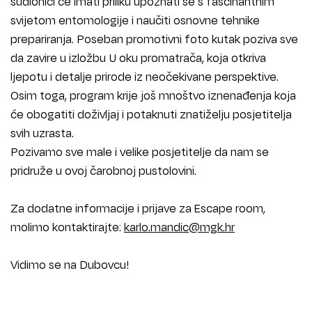
sudionici će imati priliku upoznati se s fascinantnim
svijetom entomologije i naučiti osnovne tehnike
prepariranja. Poseban promotivni foto kutak poziva sve
da zavire u izložbu U oku promatrača, koja otkriva
ljepotu i detalje prirode iz neočekivane perspektive.
Osim toga, program krije još mnoštvo iznenađenja koja
će obogatiti doživljaj i potaknuti znatiželju posjetitelja
svih uzrasta.
Pozivamo sve male i velike posjetitelje da nam se
pridruže u ovoj čarobnoj pustolovini.
Za dodatne informacije i prijave za Escape room,
molimo kontaktirajte:
karlo.mandic@mgk.hr
Vidimo se na Dubovcu!