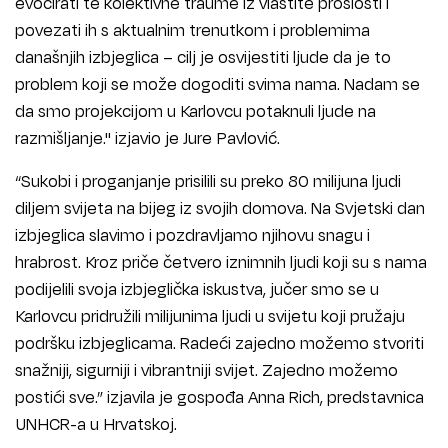
evocirati te kolektivne traume iz vlastite prošlosti i
povezati ih s aktualnim trenutkom i problemima
današnjih izbjeglica – cilj je osvijestiti ljude da je to
problem koji se može dogoditi svima nama. Nadam se
da smo projekcijom u Karlovcu potaknuli ljude na
razmišljanje.'' izjavio je Jure Pavlović.
“Sukobi i proganjanje prisilili su preko 80 milijuna ljudi
diljem svijeta na bijeg iz svojih domova. Na Svjetski dan
izbjeglica slavimo i pozdravljamo njihovu snagu i
hrabrost. Kroz priče četvero iznimnih ljudi koji su s nama
podijelili svoja izbjeglička iskustva, jučer smo se u
Karlovcu pridružili milijunima ljudi u svijetu koji pružaju
podršku izbjeglicama. Radeći zajedno možemo stvoriti
snažniji, sigurniji i vibrantniji svijet. Zajedno možemo
postići sve.” izjavila je gospođa Anna Rich, predstavnica
UNHCR-a u Hrvatskoj.