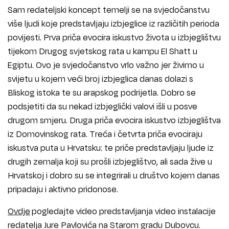
Sam redateljski koncept temelji se na svjedočanstvu
više ljudi koje predstavljaju izbjeglice iz različitih perioda
povijesti. Prva priča evocira iskustvo života u izbjeglištvu
tijekom Drugog svjetskog rata u kampu El Shatt u
Egiptu. Ovo je svjedočanstvo vrlo važno jer živimo u
svijetu u kojem veći broj izbjeglica danas dolazi s
Bliskog istoka te su arapskog podrijetla. Dobro se
podsjetiti da su nekad izbjeglički valovi išli u posve
drugom smjeru. Druga priča evocira iskustvo izbjeglištva
iz Domovinskog rata. Treća i četvrta priča evociraju
iskustva puta u Hrvatsku: te priče predstavljaju ljude iz
drugih zemalja koji su prošli izbjeglištvo, ali sada žive u
Hrvatskoj i dobro su se integrirali u društvo kojem danas
pripadaju i aktivno pridonose.
Ovdje
pogledajte video predstavljanja video instalacije
redatelja Jure Pavlovića na Starom gradu Dubovcu.