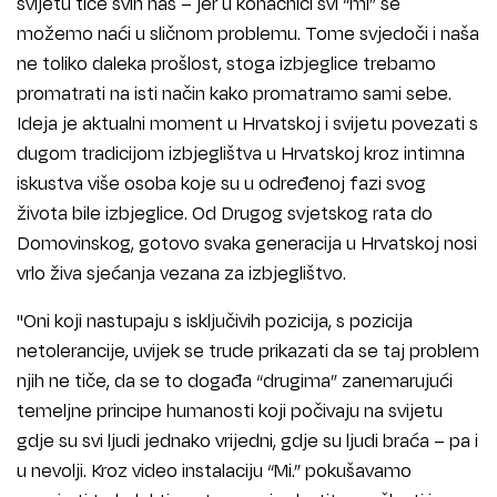
svijetu tiče svih nas – jer u konačnici svi “mi” se
možemo naći u sličnom problemu. Tome svjedoči i naša
ne toliko daleka prošlost, stoga izbjeglice trebamo
promatrati na isti način kako promatramo sami sebe.
Ideja je aktualni moment u Hrvatskoj i svijetu povezati s
dugom tradicijom izbjeglištva u Hrvatskoj kroz intimna
iskustva više osoba koje su u određenoj fazi svog
života bile izbjeglice. Od Drugog svjetskog rata do
Domovinskog, gotovo svaka generacija u Hrvatskoj nosi
vrlo živa sjećanja vezana za izbjeglištvo.
''Oni koji nastupaju s isključivih pozicija, s pozicija
netolerancije, uvijek se trude prikazati da se taj problem
njih ne tiče, da se to događa “drugima” zanemarujući
temeljne principe humanosti koji počivaju na svijetu
gdje su svi ljudi jednako vrijedni, gdje su ljudi braća – pa i
u nevolji. Kroz video instalaciju “Mi.” pokušavamo