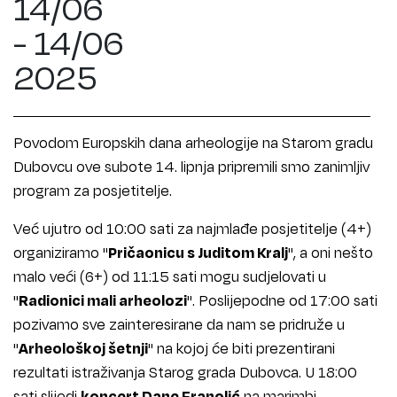
14/06
- 14/06
2025
Povodom Europskih dana arheologije na Starom gradu
Dubovcu ove subote 14. lipnja pripremili smo zanimljiv
program za posjetitelje.
Već ujutro od 10:00 sati za najmlađe posjetitelje (4+)
organiziramo "
Pričaonicu s Juditom Kralj
", a oni nešto
malo veći (6+) od 11:15 sati mogu sudjelovati u
"
Radionici mali arheolozi
". Poslijepodne od 17:00 sati
pozivamo sve zainteresirane da nam se pridruže u
"
Arheološkoj šetnji
" na kojoj će biti prezentirani
rezultati istraživanja Starog grada Dubovca. U 18:00
sati slijedi
koncert Dane Franolić
na marimbi