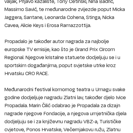
valjak, Prljavo kazalište, Tony Cetinski, Nina Badrić,
Massimo Savić, te međunarodne zvijezde poput Micka
Jaggera, Santane, Leonarda Cohena, Stinga, Nicka
Cavea, Alicie Keys i Erosa Ramazzottija.
Propadalo je također autor nagrada za najbolje
europske TV emisije, kao što je Grand Prix Circom
Regional. Njegove kristalne statuete dodjeljuju se i u
sportskim događanjima, poput svjetske utrke kroz
Hrvatsku CRO RACE.
Međunarodni festival komornog teatra u Umagu svake
godine dodjeljuje nagradu Zlatni lav, također djelo Ivice
Propadala. Marin Čilić odabrao je Propadala za dizajn
nagrade njegove Fondacije, a njegova umjetnička djela
dodjeljuju se i za književnu nagradu VBZ-a, Turističke
cvjetove, Ponos Hrvatske, Večernjakovu ružu, Zlatnu