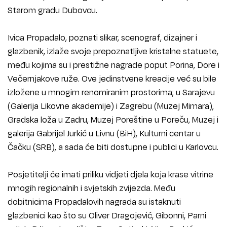
Starom gradu Dubovcu.
Ivica Propadalo, poznati slikar, scenograf, dizajner i
glazbenik, izlaže svoje prepoznatljive kristalne statuete,
među kojima su i prestižne nagrade poput Porina, Dore i
Večernjakove ruže. Ove jedinstvene kreacije već su bile
izložene u mnogim renomiranim prostorima; u Sarajevu
(Galerija Likovne akademije) i Zagrebu (Muzej Mimara),
Gradska loža u Zadru, Muzej Poreštine u Poreču, Muzej i
galerija Gabrijel Jurkić u Livnu (BiH), Kulturni centar u
Čačku (SRB), a sada će biti dostupne i publici u Karlovcu.
Posjetitelji će imati priliku vidjeti djela koja krase vitrine
mnogih regionalnih i svjetskih zvijezda. Među
dobitnicima Propadalovih nagrada su istaknuti
glazbenici kao što su Oliver Dragojević, Gibonni, Parni