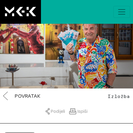
POVRATAK
Izložba
Podijeli
Ispiši